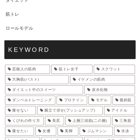
ダイエット
筋トレ
ロールモデル
KEYWORD
芸能人の筋肉
筋トレ女子
スクワット
大胸筋(バスト)
イケメンの筋肉
ダイエット中のスイーツ
炭水化物
ダンベルトレーニング
プロテイン
モデル
腹斜筋
痩せない
腕立て伏せ(プッシュアップ)
アイドル
くびれの作り方
美尻
上腕三頭筋(二の腕)
三角筋
痩せたい
女優
美脚
ジムマシン
水泳