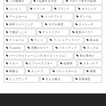
二の腕痩せ
○kg痩せる方法
スポーツ選手の筋肉
コンビニ
クランチ
プランク
ボクシング
アームカール
ベンチプレス
ダンベル
体幹トレーニング
モデル体型
ストレッチ
下腹ぽっこり
デッドリフト
腹筋ローラー
ケトルベル
ランジ
プッシュアップバー
飲み会
Youtuber
消費カロリー
バストアップ
カップル
パーソナルトレーニング(ダイエットジム)
初心者向け
スタバ
ビフォーアフター
短期間
スキンケア
脚痩せ
チューブ
バランスボール
懸垂
ヒップアップ
太もも痩せ
普通体型