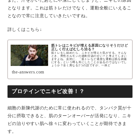
また、汗をかいたあとに不潔にしてしまうと、ニキビの原因
となります。これは筋トレだけでなく、運動全般にいえるこ
となので常に注意していきたいですね。
詳しくはこちら↓
筋トレはニキビが増える原因になりそうだけど
正しく行えばむしろ治る？
筋トレをし始めたら、ニキビが増えた気がする。そんな
とき、男性ホルモンの過剰分泌のせい？と考えてしまい
ますよね。反対に、「筋トレなど適度な運動は肌を綺麗
にする」という噂も耳にしたことがあるのではないでし
ょうか？全く異なる2つの説ですが、一体ど
the-answers.com
プロテインでニキビ改善！？
細胞の新陳代謝のために常に使われるので、タンパク質が十
分に摂取できると、肌のターンオーバーが活発になり、ニキ
ビの治りやすい肌へ徐々に変わっていくことが期待できま
す。