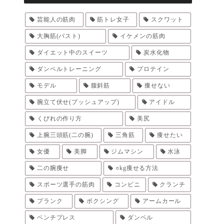
芸能人の筋肉
筋トレ女子
スクワット
大胸筋(バスト)
イケメンの筋肉
ダイエット中のスイーツ
炭水化物
ダンベルトレーニング
プロテイン
モデル
腹斜筋
痩せない
腕立て伏せ(プッシュアップ)
アイドル
くびれの作り方
美尻
上腕三頭筋(二の腕)
三角筋
痩せたい
女優
美脚
ジムマシン
水泳
二の腕痩せ
○kg痩せる方法
スポーツ選手の筋肉
コンビニ
クランチ
プランク
ボクシング
アームカール
ベンチプレス
ダンベル