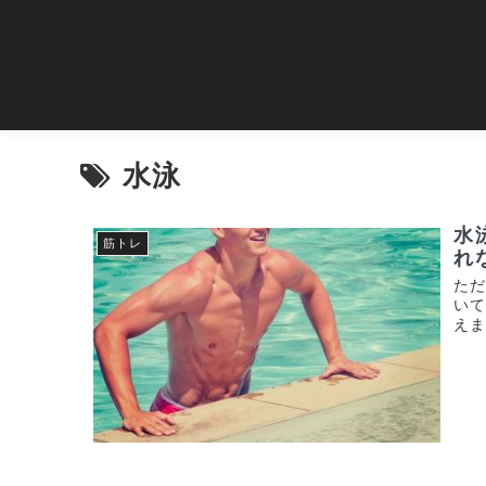
水泳
水
筋トレ
れ
た
い
え