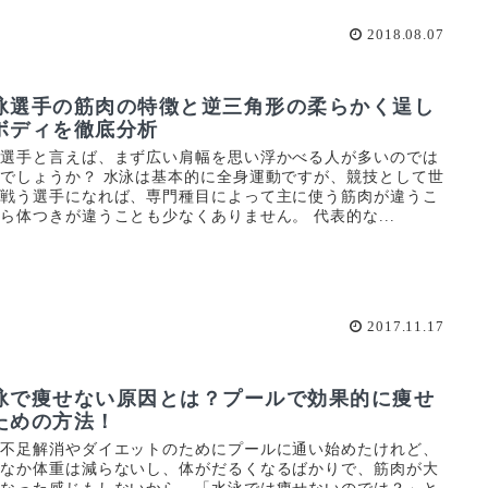
2018.08.07
泳選手の筋肉の特徴と逆三角形の柔らかく逞し
ボディを徹底分析
泳選手と言えば、まず広い肩幅を思い浮かべる人が多いのでは
でしょうか？ 水泳は基本的に全身運動ですが、競技として世
で戦う選手になれば、専門種目によって主に使う筋肉が違うこ
ら体つきが違うことも少なくありません。 代表的な...
2017.11.17
泳で痩せない原因とは？プールで効果的に痩せ
ための方法！
動不足解消やダイエットのためにプールに通い始めたけれど、
かなか体重は減らないし、体がだるくなるばかりで、筋肉が大