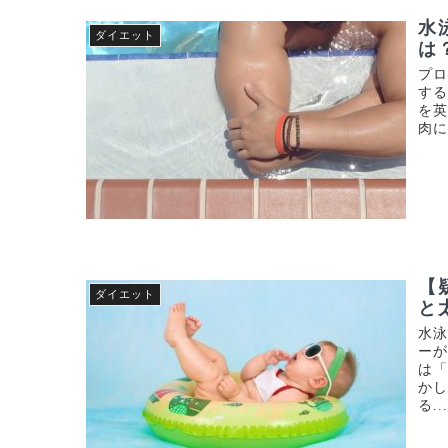
水
ダイエット
は
プ
する
を
肉に
【
ダイエット
と
水
ー
は「
か
る..