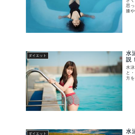
き
思っ
膝や.
水
ダイエット
説
水
と
方
水
ダイエット