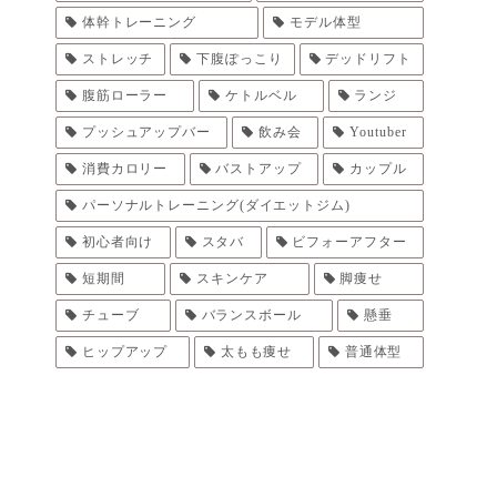
体幹トレーニング
モデル体型
ストレッチ
下腹ぽっこり
デッドリフト
腹筋ローラー
ケトルベル
ランジ
プッシュアップバー
飲み会
Youtuber
消費カロリー
バストアップ
カップル
パーソナルトレーニング(ダイエットジム)
初心者向け
スタバ
ビフォーアフター
短期間
スキンケア
脚痩せ
チューブ
バランスボール
懸垂
ヒップアップ
太もも痩せ
普通体型