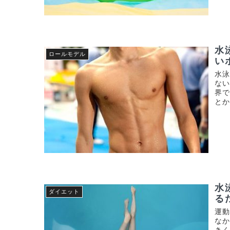
水
ロールモデル
い
水
ない
界
とか
水
ダイエット
る
運
な