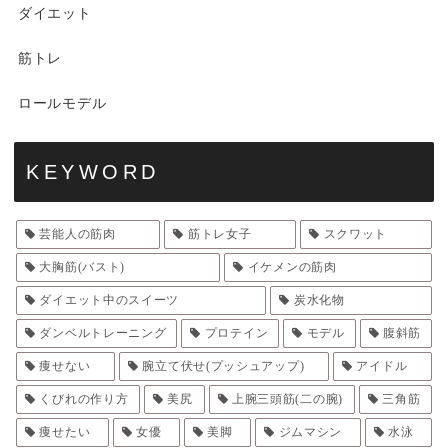
ダイエット
筋トレ
ロールモデル
KEYWORD
芸能人の筋肉
筋トレ女子
スクワット
大胸筋(バスト)
イケメンの筋肉
ダイエット中のスイーツ
炭水化物
ダンベルトレーニング
プロテイン
モデル
腹斜筋
痩せない
腕立て伏せ(プッシュアップ)
アイドル
くびれの作り方
美尻
上腕三頭筋(二の腕)
三角筋
痩せたい
女優
美脚
ジムマシン
水泳