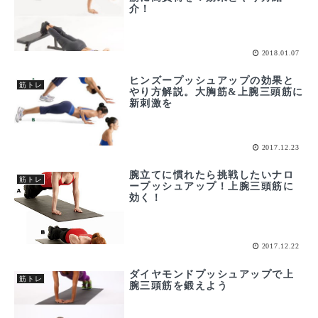
介！
2018.01.07
ヒンズープッシュアップの効果と
筋トレ
やり方解説。大胸筋&上腕三頭筋に
新刺激を
2017.12.23
腕立てに慣れたら挑戦したいナロ
筋トレ
ープッシュアップ！上腕三頭筋に
効く！
2017.12.22
ダイヤモンドプッシュアップで上
筋トレ
腕三頭筋を鍛えよう