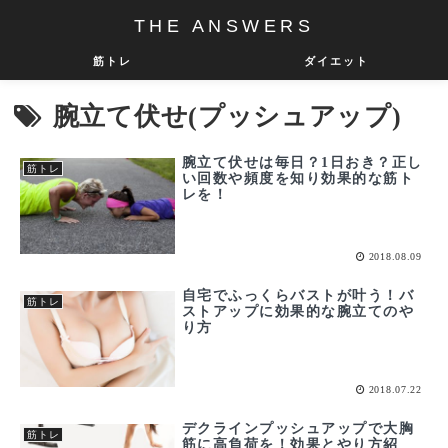
THE ANSWERS
筋トレ
ダイエット
腕立て伏せ(プッシュアップ)
腕立て伏せは毎日？1日おき？正し
筋トレ
い回数や頻度を知り効果的な筋ト
レを！
2018.08.09
自宅でふっくらバストが叶う！バ
筋トレ
ストアップに効果的な腕立てのや
り方
2018.07.22
デクラインプッシュアップで大胸
筋トレ
筋に高負荷を！効果とやり方紹