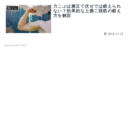
力こぶは腕立て伏せでは鍛えられ
筋トレ
ない？効果的な上腕二頭筋の鍛え
方を解説
2016.11.21
sponsored link