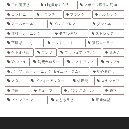
二の腕痩せ
○kg痩せる方法
スポーツ選手の筋肉
コンビニ
クランチ
プランク
ボクシング
アームカール
ベンチプレス
ダンベル
体幹トレーニング
モデル体型
ストレッチ
下腹ぽっこり
デッドリフト
腹筋ローラー
ケトルベル
ランジ
プッシュアップバー
飲み会
Youtuber
消費カロリー
バストアップ
カップル
パーソナルトレーニング(ダイエットジム)
初心者向け
スタバ
ビフォーアフター
短期間
スキンケア
脚痩せ
チューブ
バランスボール
懸垂
ヒップアップ
太もも痩せ
普通体型