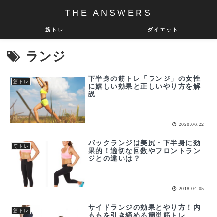
THE ANSWERS
筋トレ
ダイエット
ランジ
下半身の筋トレ「ランジ」の女性
筋トレ
に嬉しい効果と正しいやり方を解
説
2020.06.22
バックランジは美尻・下半身に効
筋トレ
果的！適切な回数やフロントラン
ジとの違いは？
2018.04.05
サイドランジの効果とやり方！内
筋トレ
ももを引き締める簡単筋トレ