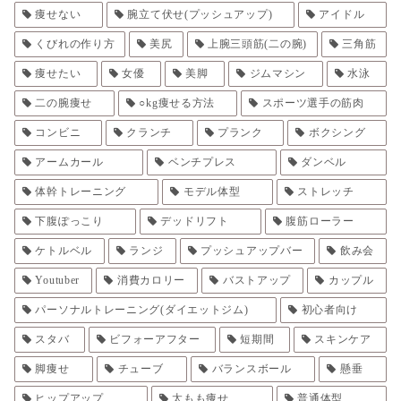
痩せない
腕立て伏せ(プッシュアップ)
アイドル
くびれの作り方
美尻
上腕三頭筋(二の腕)
三角筋
痩せたい
女優
美脚
ジムマシン
水泳
二の腕痩せ
○kg痩せる方法
スポーツ選手の筋肉
コンビニ
クランチ
プランク
ボクシング
アームカール
ベンチプレス
ダンベル
体幹トレーニング
モデル体型
ストレッチ
下腹ぽっこり
デッドリフト
腹筋ローラー
ケトルベル
ランジ
プッシュアップバー
飲み会
Youtuber
消費カロリー
バストアップ
カップル
パーソナルトレーニング(ダイエットジム)
初心者向け
スタバ
ビフォーアフター
短期間
スキンケア
脚痩せ
チューブ
バランスボール
懸垂
ヒップアップ
太もも痩せ
普通体型