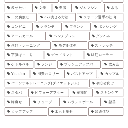
痩せたい
女優
美脚
ジムマシン
水泳
二の腕痩せ
○kg痩せる方法
スポーツ選手の筋肉
コンビニ
クランチ
プランク
ボクシング
アームカール
ベンチプレス
ダンベル
体幹トレーニング
モデル体型
ストレッチ
下腹ぽっこり
デッドリフト
腹筋ローラー
ケトルベル
ランジ
プッシュアップバー
飲み会
Youtuber
消費カロリー
バストアップ
カップル
パーソナルトレーニング(ダイエットジム)
初心者向け
スタバ
ビフォーアフター
短期間
スキンケア
脚痩せ
チューブ
バランスボール
懸垂
ヒップアップ
太もも痩せ
普通体型