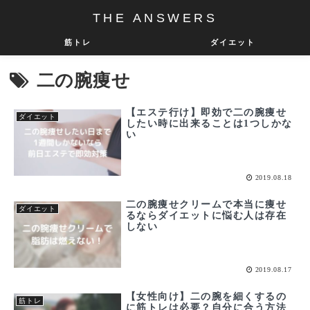
THE ANSWERS
筋トレ
ダイエット
二の腕痩せ
【エステ行け】即効で二の腕痩せ
ダイエット
したい時に出来ることは1つしかな
い
2019.08.18
二の腕痩せクリームで本当に痩せ
ダイエット
るならダイエットに悩む人は存在
しない
2019.08.17
【女性向け】二の腕を細くするの
筋トレ
に筋トレは必要？自分に合う方法