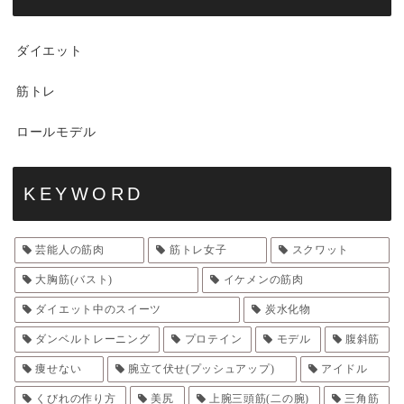
ダイエット
筋トレ
ロールモデル
KEYWORD
芸能人の筋肉
筋トレ女子
スクワット
大胸筋(バスト)
イケメンの筋肉
ダイエット中のスイーツ
炭水化物
ダンベルトレーニング
プロテイン
モデル
腹斜筋
痩せない
腕立て伏せ(プッシュアップ)
アイドル
くびれの作り方
美尻
上腕三頭筋(二の腕)
三角筋