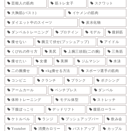
芸能人の筋肉
筋トレ女子
スクワット
大胸筋(バスト)
イケメンの筋肉
ダイエット中のスイーツ
炭水化物
ダンベルトレーニング
プロテイン
モデル
腹斜筋
痩せない
腕立て伏せ(プッシュアップ)
アイドル
くびれの作り方
美尻
上腕三頭筋(二の腕)
三角筋
痩せたい
女優
美脚
ジムマシン
水泳
二の腕痩せ
○kg痩せる方法
スポーツ選手の筋肉
コンビニ
クランチ
プランク
ボクシング
アームカール
ベンチプレス
ダンベル
体幹トレーニング
モデル体型
ストレッチ
下腹ぽっこり
デッドリフト
腹筋ローラー
ケトルベル
ランジ
プッシュアップバー
飲み会
Youtuber
消費カロリー
バストアップ
カップル