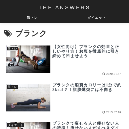
THE ANSWERS
筋トレ
ダイエット
プランク
【女性向け】プランクの効果と正
筋トレ
しいやり方！お腹を徹底的に引き
締めて凹ませよう
2020.01.14
プランクの消費カロリーは1分で約
筋トレ
3kcal？！脂肪燃焼には不向き
2019.07.04
プランクで痩せる人と痩せない人
ダイエット
の特徴！痩せない人がすべきダイ