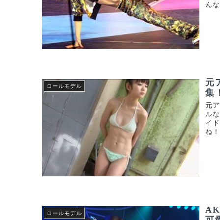
んな
元
ロールモデル
集
元
ルな
イド
ね！
A
ロールモデル
可