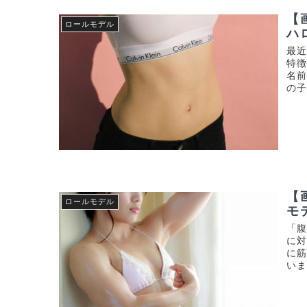
【
ロールモデル
ハ
最近
特徴
名
の子
【
ロールモデル
モ
「
に対
に
いま