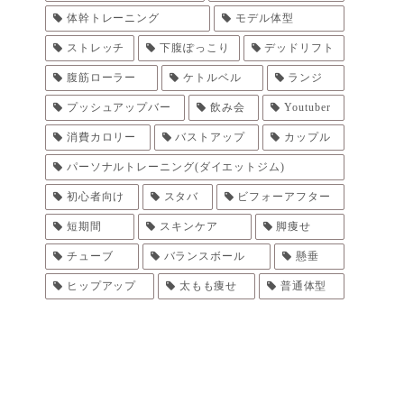
体幹トレーニング
モデル体型
ストレッチ
下腹ぽっこり
デッドリフト
腹筋ローラー
ケトルベル
ランジ
プッシュアップバー
飲み会
Youtuber
消費カロリー
バストアップ
カップル
パーソナルトレーニング(ダイエットジム)
初心者向け
スタバ
ビフォーアフター
短期間
スキンケア
脚痩せ
チューブ
バランスボール
懸垂
ヒップアップ
太もも痩せ
普通体型