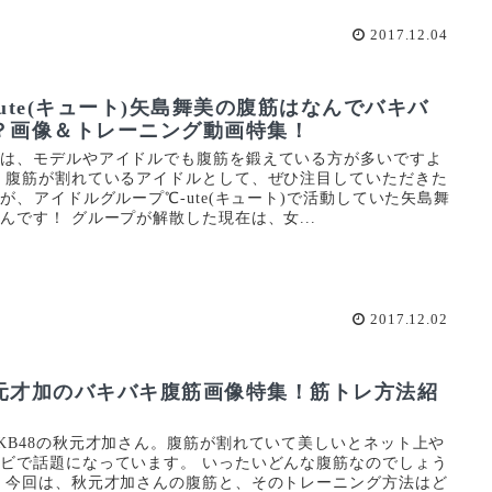
2017.12.04
-ute(キュート)矢島舞美の腹筋はなんでバキバ
？画像＆トレーニング動画特集！
近は、モデルやアイドルでも腹筋を鍛えている方が多いですよ
 腹筋が割れているアイドルとして、ぜひ注目していただきた
が、アイドルグループ℃-ute(キュート)で活動していた矢島舞
んです！ グループが解散した現在は、女...
2017.12.02
元才加のバキバキ腹筋画像特集！筋トレ方法紹
KB48の秋元才加さん。腹筋が割れていて美しいとネット上や
ビで話題になっています。 いったいどんな腹筋なのでしょう
 今回は、秋元才加さんの腹筋と、そのトレーニング方法はど