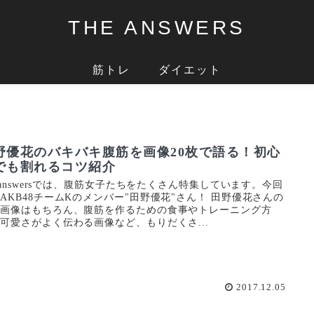
THE ANSWERS
筋トレ
ダイエット
野優花のバキバキ腹筋を画像20枚で語る！初心
でも割れるコツ紹介
e-answersでは、腹筋女子たちをたくさん特集しています。今回
AKB48チームKのメンバー"田野優花"さん！ 田野優花さんの
筋画像はもちろん、腹筋を作るための食事やトレーニング方
可愛さがよく伝わる画像など、もりだくさ...
2017.12.05