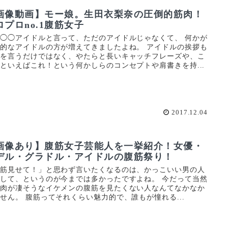
画像動画】モー娘。生田衣梨奈の圧倒的筋肉！
ロプロno.1腹筋女子
◯◯アイドルと言って、ただのアイドルじゃなくて、 何かが
的なアイドルの方が増えてきましたよね。 アイドルの挨拶も
前を言うだけではなく、やたらと長いキャッチフレーズや、こ
といえばこれ！という何かしらのコンセプトや肩書きを持...
2017.12.04
画像あり】腹筋女子芸能人を一挙紹介！女優・
デル・グラドル・アイドルの腹筋祭り！
腹筋見せて！」と思わず言いたくなるのは、かっこいい男の人
して、というのが今までは多かったですよね。 今だって当然
筋肉が凄そうなイケメンの腹筋を見たくない人なんてなかなか
せん。 腹筋ってそれくらい魅力的で、誰もが憧れる...