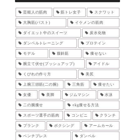
芸能人の筋肉
筋トレ女子
スクワット
大胸筋(バスト)
イケメンの筋肉
ダイエット中のスイーツ
炭水化物
ダンベルトレーニング
プロテイン
モデル
腹斜筋
痩せない
腕立て伏せ(プッシュアップ)
アイドル
くびれの作り方
美尻
上腕三頭筋(二の腕)
三角筋
痩せたい
女優
美脚
ジムマシン
水泳
二の腕痩せ
○kg痩せる方法
スポーツ選手の筋肉
コンビニ
クランチ
プランク
ボクシング
アームカール
ベンチプレス
ダンベル