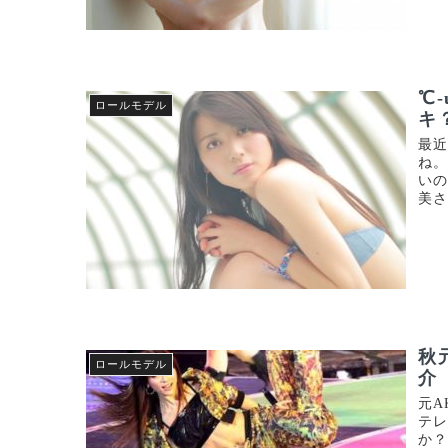
℃
ロールモデル
キ
最
ね。
いの
美さ
秋
ロールモデル
介
元A
テレ
か？