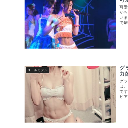
可
がち
いま
で離
グ
ロールモデル
力
グラ
は
です
ビア