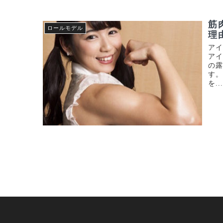
筋
ロールモデル
理
ア
ア
の
す。
を..