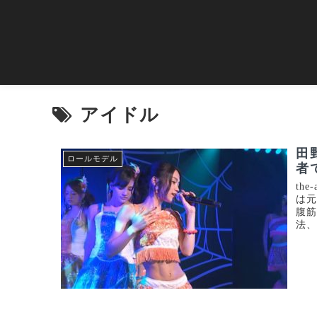
アイドル
田
ロールモデル
者
th
は元
腹
法、