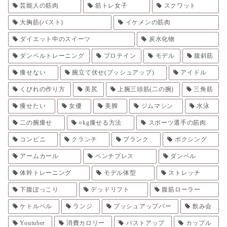
芸能人の筋肉
筋トレ女子
スクワット
大胸筋(バスト)
イケメンの筋肉
ダイエット中のスイーツ
炭水化物
ダンベルトレーニング
プロテイン
モデル
腹斜筋
痩せない
腕立て伏せ(プッシュアップ)
アイドル
くびれの作り方
美尻
上腕三頭筋(二の腕)
三角筋
痩せたい
女優
美脚
ジムマシン
水泳
二の腕痩せ
○kg痩せる方法
スポーツ選手の筋肉
コンビニ
クランチ
プランク
ボクシング
アームカール
ベンチプレス
ダンベル
体幹トレーニング
モデル体型
ストレッチ
下腹ぽっこり
デッドリフト
腹筋ローラー
ケトルベル
ランジ
プッシュアップバー
飲み会
Youtuber
消費カロリー
バストアップ
カップル