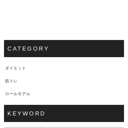
CATEGORY
ダイエット
筋トレ
ロールモデル
KEYWORD