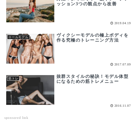
ッション3つの観点から改善
2019.04.19
ヴィクシーモデルの極上ボディを
ロールモデル
作る究極のトレーニング方法
2017.07.09
抜群スタイルの秘訣！モデル体型
筋トレ
になるための筋トレメニュー
2016.11.07
sponsored link