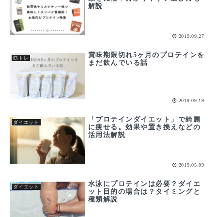
解説
2019.09.27
賞味期限切れ5ヶ月のプロテインを
筋トレ
まだ飲んでいる話
2019.09.19
「プロテインダイエット」で綺麗
ダイエット
に痩せる。効果や置き換えなどの
活用法解説
2019.05.09
水泳にプロテインは必要？ダイエ
ダイエット
ット目的の場合は？タイミングと
種類解説