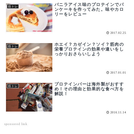
バニラアイス味のプロテインでパ
筋トレ
ンケーキを作ってみた。味やカロ
リーをレビュー
2017.02.25
ホエイ？カゼイン？ソイ？筋肉の
筋トレ
栄養プロテインの効果や違いをし
っかりおさらいしよう
2017.01.01
プロテインバーは海外製がおすす
筋トレ
め！その理由と効果的な食べ方を
解説！
2016.11.14
sponsored link