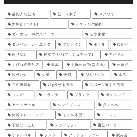
芸能人の筋肉
筋トレ女子
スクワット
大胸筋(バスト)
イケメンの筋肉
ダイエット中のスイーツ
炭水化物
ダンベルトレーニング
プロテイン
モデル
腹斜筋
痩せない
腕立て伏せ(プッシュアップ)
アイドル
くびれの作り方
美尻
上腕三頭筋(二の腕)
三角筋
痩せたい
女優
美脚
ジムマシン
水泳
二の腕痩せ
○kg痩せる方法
スポーツ選手の筋肉
コンビニ
クランチ
プランク
ボクシング
アームカール
ベンチプレス
ダンベル
体幹トレーニング
モデル体型
ストレッチ
下腹ぽっこり
デッドリフト
腹筋ローラー
ケトルベル
ランジ
プッシュアップバー
飲み会