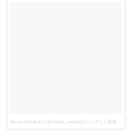
Shona Vertueさん(@shona_vertue)がシェアした投稿
–
201