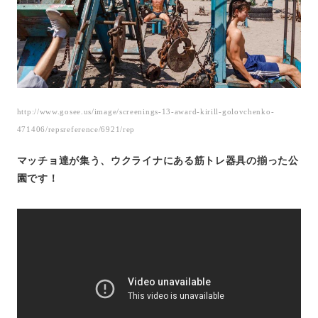
http://www.gosee.us/image/screenings-13-award-kirill-golovchenko-
471406/repsreference/6921/rep
マッチョ達が集う、ウクライナにある筋トレ器具の揃った公
園です！