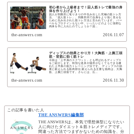
初心者から上級者まで！囚人筋トレで最強の身
体を作り上げよう！
囚人が刑務所に篭りきりの中生み出した究極の筋トレ方
法、「囚人筋トレ」。刑務所内で自身をより強く見せる
ために生み出された筋トレ方法と言われています。 バー
ベルもプロテインもない中、いったいどのように強靭な
肉体を手に入れたのでしょうか？囚...
the-answers.com
2016.11.07
ディップスの効果とやり方！大胸筋・上腕三頭
筋・背筋に効く筋トレ
今回は「上半身のスクワット」とも呼ばれるディップス
をご紹介します。特別な道具や場所がなくてもできる優
れた上半身の筋力トレーニング法です。 ディップスの効
果と鍛えられる筋肉部位 鍛えられる主要な筋肉は、大胸
筋、上腕三頭筋です。さらには、広...
the-answers.com
2016.11.30
この記事を書いた人
THE ANSWERS編集部
THE ANSWERSは、本気で理想体型になりたい
人に向けたダイエット＆筋トレメディアです。
間違った方法でつまずかないための知識を、分