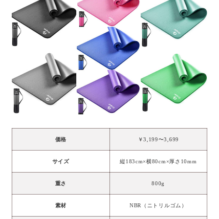
価格
￥3,199〜3,699
サイズ
縦183cm×横80cm×厚さ10mm
重さ
800g
素材
NBR（ニトリルゴム）