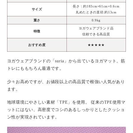
長さ：約183cm×61cm×0.6cm
サイズ
丸めたときの直径:約13cm
重さ
0.9kg
ヨガウェアブランド品
特徴
信頼できる高品質
おすすめ度
★★★★★
ヨガウェアブランドの「suria」から出ているヨガマット。筋
トレにももちろん最適です。
少々お高めですが、お値段以上の高品質で根強い人気があり
ます。
地球環境にやさしい素材「TPE」を使用。 従来のTPE使用マ
ットにはない、高密度でコシのあるしっかりとしたクッショ
ン性が実現されています。