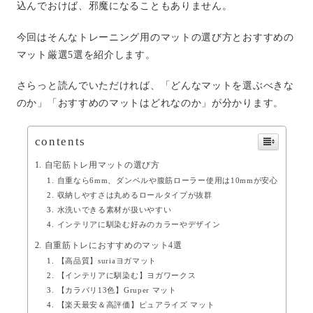
込んでおけば、邪魔になることもありません。
今回はそんなトレーニング用のマットの選び方とおすすめの
マット厳選5選を紹介します。
さらっと読んでいただければ、「どんなマットを選ぶべきな
のか」「おすすめのマットはどれなのか」が分かります。
contents
自宅筋トレ用マットの選び方
自重なら6mm、ダンベルや腹筋ローラー使用は10mmが安心
収納しやすさは丸めるロールタイプが抜群
水洗いできる素材が扱いやすい
インテリアに馴染む好みのカラーやデザイン
自重筋トレにおすすめのマット4選
【高品質】suriaヨガマット
【インテリアに馴染む】ヨガワークス
【カラバリ13色】Gruper マット
【楽天最安＆高評価】ピュアライズ マット