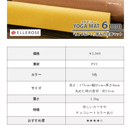
価格
￥3,940
素材
PVC
カラー
9色
長さ：173cm×幅61cm×厚さ6mm
サイズ
丸めた時の直径：約12cm
重さ
1.3kg
珍しいカーキや
特徴
チョコレートカラーあり
おすすめ度
★★★★☆