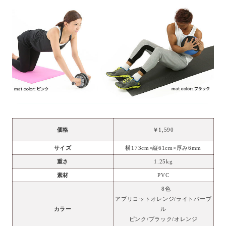
価格
￥1,590
サイズ
横173cm×縦61cm×厚み6mm
重さ
1.25kg
素材
PVC
8色
アプリコットオレンジ/ライトパープ
カラー
ル
ピンク/ブラック/オレンジ