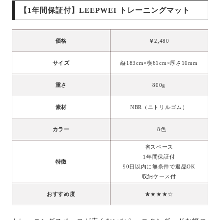
【
1年間保証付】
LEEPWEI トレーニングマット
価格
￥2,480
サイズ
縦183cm×横61cm×厚さ10mm
重さ
800g
素材
NBR（ニトリルゴム）
カラー
8色
省スペース
1年間保証付
特徴
90日以内に無条件で返品OK
収納ケース付
おすすめ度
★★★★☆