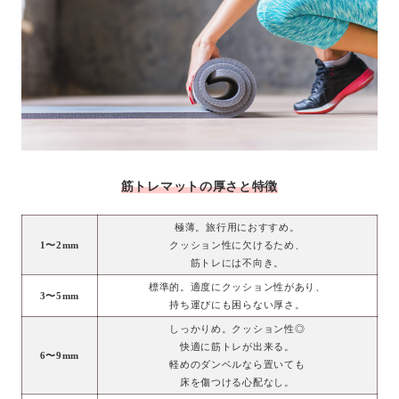
筋トレマットの厚さと特徴
極薄。旅行用におすすめ。
1〜2mm
クッション性に欠けるため、
筋トレには不向き。
標準的。適度にクッション性があり、
3〜5mm
持ち運びにも困らない厚さ。
しっかりめ。クッション性◎
快適に筋トレが出来る。
6〜9mm
軽めのダンベルなら置いても
床を傷つける心配なし。