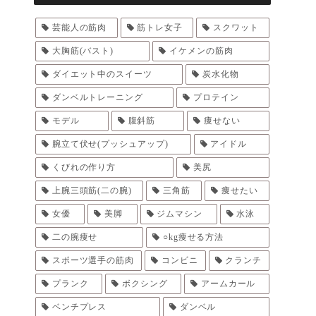
芸能人の筋肉
筋トレ女子
スクワット
大胸筋(バスト)
イケメンの筋肉
ダイエット中のスイーツ
炭水化物
ダンベルトレーニング
プロテイン
モデル
腹斜筋
痩せない
腕立て伏せ(プッシュアップ)
アイドル
くびれの作り方
美尻
上腕三頭筋(二の腕)
三角筋
痩せたい
女優
美脚
ジムマシン
水泳
二の腕痩せ
○kg痩せる方法
スポーツ選手の筋肉
コンビニ
クランチ
プランク
ボクシング
アームカール
ベンチプレス
ダンベル