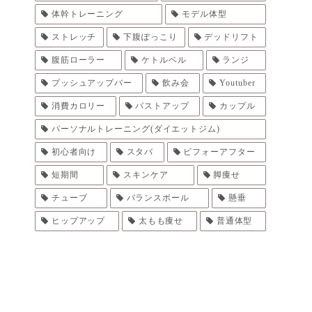
体幹トレーニング
モデル体型
ストレッチ
下腹ぽっこり
デッドリフト
腹筋ローラー
ケトルベル
ランジ
プッシュアップバー
飲み会
Youtuber
消費カロリー
バストアップ
カップル
パーソナルトレーニング(ダイエットジム)
初心者向け
スタバ
ビフォーアフター
短期間
スキンケア
脚痩せ
チューブ
バランスボール
懸垂
ヒップアップ
太もも痩せ
普通体型