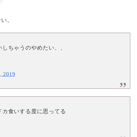
食い。
いしちゃうのやめたい、、
）
, 2019
ドカ食いする度に思ってる