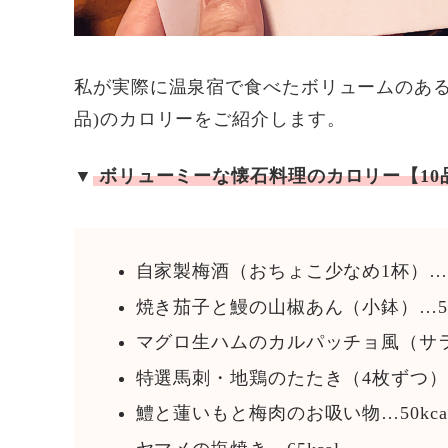
私が実際に温泉宿で食べたボリュームのある懐
品)のカロリーをご紹介します。
▼
ボリューミーな懐石料理のカロリー【10
自家製梅酒（おちょこ少なめ1杯）…33
焼き茄子と鰻の山椒あん（小鉢）…50k
マグロ生ハムのカルパッチョ風（サラダ）
特選馬刺・地鶏のたたき（4枚ずつ）…8
鱧と蓮いもと梅肉のお吸い物…50kca