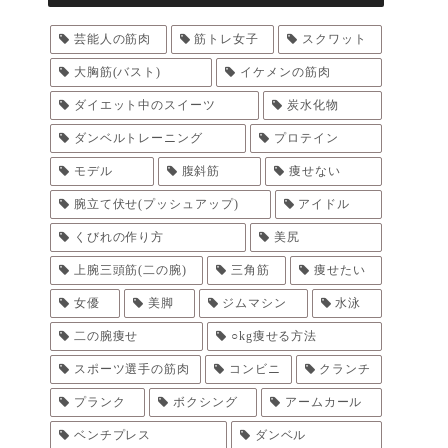
芸能人の筋肉
筋トレ女子
スクワット
大胸筋(バスト)
イケメンの筋肉
ダイエット中のスイーツ
炭水化物
ダンベルトレーニング
プロテイン
モデル
腹斜筋
痩せない
腕立て伏せ(プッシュアップ)
アイドル
くびれの作り方
美尻
上腕三頭筋(二の腕)
三角筋
痩せたい
女優
美脚
ジムマシン
水泳
二の腕痩せ
○kg痩せる方法
スポーツ選手の筋肉
コンビニ
クランチ
プランク
ボクシング
アームカール
ベンチプレス
ダンベル