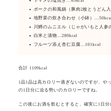
ヤマメの塩焼き…65kcal
ポークの和風鍋（豚肉2枚とうどん入り）
地野菜の炊き合わせ（小鉢）…50kca
川鱒のムニエル（じゃがいもと人参のソ
白米と漬物…280kcal
フルーツ添え杏仁豆腐…101kcal
合計 1109kcal
1品1品は高カロリー過ぎないのですが、や
の1日分に迫る勢いのカロリーですね。
この後にお酒を飲むとすると、確実に1日分