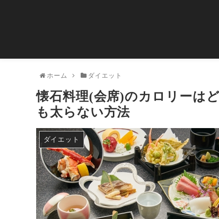
ホーム
ダイエット
懐石料理(会席)のカロリーは
も太らない方法
ダイエット