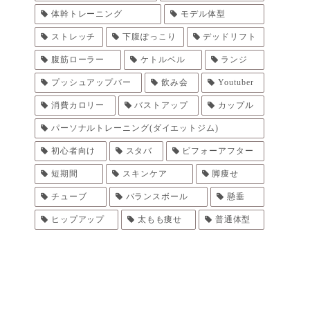
体幹トレーニング
モデル体型
ストレッチ
下腹ぽっこり
デッドリフト
腹筋ローラー
ケトルベル
ランジ
プッシュアップバー
飲み会
Youtuber
消費カロリー
バストアップ
カップル
パーソナルトレーニング(ダイエットジム)
初心者向け
スタバ
ビフォーアフター
短期間
スキンケア
脚痩せ
チューブ
バランスボール
懸垂
ヒップアップ
太もも痩せ
普通体型