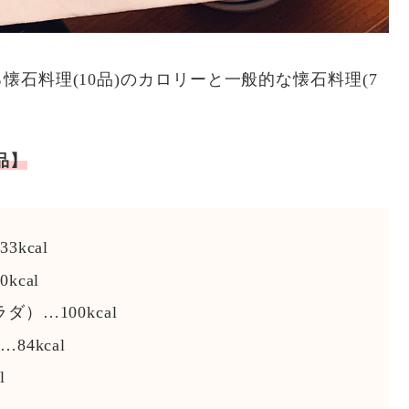
石料理(10品)のカロリーと一般的な懐石料理(7
品】
kcal
cal
…100kcal
4kcal
l