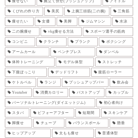
痩せない
腕立て伏せ(プッシュアップ)
アイドル
くびれの作り方
美尻
上腕三頭筋(二の腕)
三角筋
痩せたい
女優
美脚
ジムマシン
水泳
二の腕痩せ
○kg痩せる方法
スポーツ選手の筋肉
コンビニ
クランチ
プランク
ボクシング
アームカール
ベンチプレス
ダンベル
体幹トレーニング
モデル体型
ストレッチ
下腹ぽっこり
デッドリフト
腹筋ローラー
ケトルベル
ランジ
プッシュアップバー
飲み会
Youtuber
消費カロリー
バストアップ
カップル
パーソナルトレーニング(ダイエットジム)
初心者向け
スタバ
ビフォーアフター
短期間
スキンケア
脚痩せ
チューブ
バランスボール
懸垂
ヒップアップ
太もも痩せ
普通体型