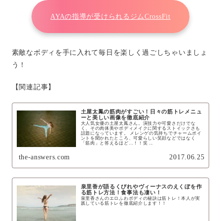
AYAの指導が受けられるジムCrossFit
素敵なボディを手に入れて毎日を楽しく過ごしちゃいましょ
う！
【関連記事】
土屋太鳳の筋肉がすごい！日々の筋トレメニュ
ーと美しい画像を徹底紹介
大人気女優の土屋太鳳さん。演技力や可愛さだけでな
く、その肉体美やボディメイクに関するストイックさも
話題になっています。 メレンゲの気持ちでチャームポイ
ントを聞かれたところ、可愛らしい笑顔などではなく
「筋肉」と答えるほど…！！笑 ...
the-answers.com
2017.06.25
泉里香が語るくびれやヴィーナスのえくぼを作
る筋トレ方法！食事法も凄い！
泉里香さんのエロふわボディの秘訣は筋トレ！本人が実
践している筋トレを徹底紹介します！！