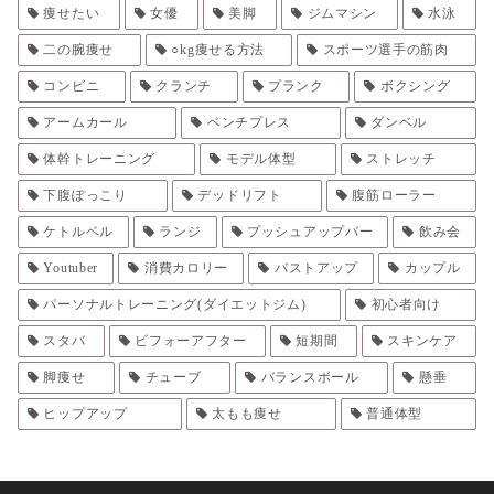
痩せたい
女優
美脚
ジムマシン
水泳
二の腕痩せ
○kg痩せる方法
スポーツ選手の筋肉
コンビニ
クランチ
プランク
ボクシング
アームカール
ベンチプレス
ダンベル
体幹トレーニング
モデル体型
ストレッチ
下腹ぽっこり
デッドリフト
腹筋ローラー
ケトルベル
ランジ
プッシュアップバー
飲み会
Youtuber
消費カロリー
バストアップ
カップル
パーソナルトレーニング(ダイエットジム)
初心者向け
スタバ
ビフォーアフター
短期間
スキンケア
脚痩せ
チューブ
バランスボール
懸垂
ヒップアップ
太もも痩せ
普通体型