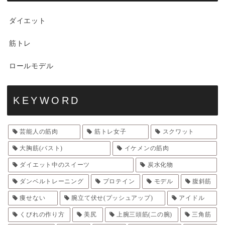
ダイエット
筋トレ
ロールモデル
KEYWORD
芸能人の筋肉
筋トレ女子
スクワット
大胸筋(バスト)
イケメンの筋肉
ダイエット中のスイーツ
炭水化物
ダンベルトレーニング
プロテイン
モデル
腹斜筋
痩せない
腕立て伏せ(プッシュアップ)
アイドル
くびれの作り方
美尻
上腕三頭筋(二の腕)
三角筋