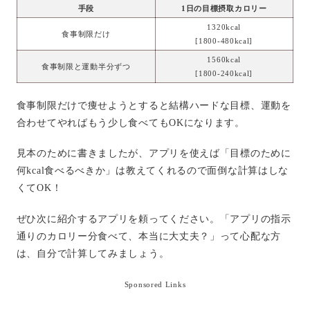
手段
1日の目標摂取カロリー
1320kcal
食事制限だけ
[1800-480kcal]
1560kcal
食事制限と運動半分ずつ
[1800-240kcal]
食事制限だけで痩せようとすると結構ハードな目標、運動を
合わせてやればもう少し食べてもOKになります。
見本のために書きましたが、アプリを使えば「目標のために
何kcal食べるべきか」は教えてくれるので面倒な計算はしな
くてOK！
ぜひ次に紹介するアプリを頼ってください。「アプリの指示
通りのカロリー分食べて、本当に大丈夫？」って心配な方
は、自分で計算してみましょう。
Sponsored Links