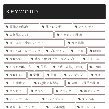
KEYWORD
芸能人の筋肉
筋トレ女子
スクワット
大胸筋(バスト)
イケメンの筋肉
ダイエット中のスイーツ
炭水化物
ダンベルトレーニング
プロテイン
モデル
腹斜筋
痩せない
腕立て伏せ(プッシュアップ)
アイドル
くびれの作り方
美尻
上腕三頭筋(二の腕)
三角筋
痩せたい
女優
美脚
ジムマシン
水泳
二の腕痩せ
○kg痩せる方法
スポーツ選手の筋肉
コンビニ
クランチ
プランク
ボクシング
アームカール
ベンチプレス
ダンベル
体幹トレーニング
モデル体型
ストレッチ