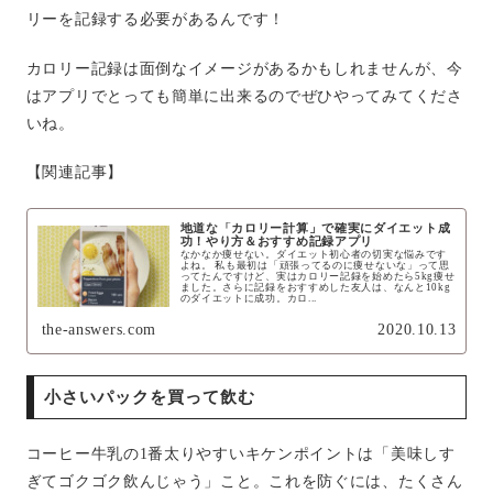
リーを記録する必要があるんです！
カロリー記録は面倒なイメージがあるかもしれませんが、今
はアプリでとっても簡単に出来るのでぜひやってみてくださ
いね。
【関連記事】
地道な「カロリー計算」で確実にダイエット成
功！やり方＆おすすめ記録アプリ
なかなか痩せない。ダイエット初心者の切実な悩みです
よね。 私も最初は「頑張ってるのに痩せないな」って思
ってたんですけど、実はカロリー記録を始めたら5kg痩せ
ました。さらに記録をおすすめした友人は、なんと10kg
のダイエットに成功。カロ...
the-answers.com
2020.10.13
小さいパックを買って飲む
コーヒー牛乳の1番太りやすいキケンポイントは「美味しす
ぎてゴクゴク飲んじゃう」こと。これを防ぐには、たくさん