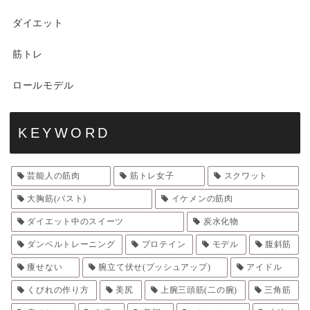
ダイエット
筋トレ
ロールモデル
KEYWORD
芸能人の筋肉
筋トレ女子
スクワット
大胸筋(バスト)
イケメンの筋肉
ダイエット中のスイーツ
炭水化物
ダンベルトレーニング
プロテイン
モデル
腹斜筋
痩せない
腕立て伏せ(プッシュアップ)
アイドル
くびれの作り方
美尻
上腕三頭筋(二の腕)
三角筋