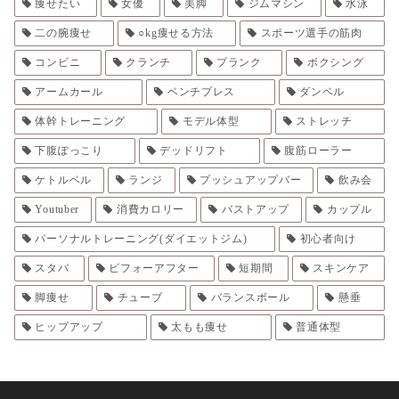
痩せたい
女優
美脚
ジムマシン
水泳
二の腕痩せ
○kg痩せる方法
スポーツ選手の筋肉
コンビニ
クランチ
プランク
ボクシング
アームカール
ベンチプレス
ダンベル
体幹トレーニング
モデル体型
ストレッチ
下腹ぽっこり
デッドリフト
腹筋ローラー
ケトルベル
ランジ
プッシュアップバー
飲み会
Youtuber
消費カロリー
バストアップ
カップル
パーソナルトレーニング(ダイエットジム)
初心者向け
スタバ
ビフォーアフター
短期間
スキンケア
脚痩せ
チューブ
バランスボール
懸垂
ヒップアップ
太もも痩せ
普通体型