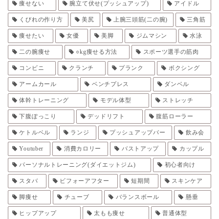
痩せない
腕立て伏せ(プッシュアップ)
アイドル
くびれの作り方
美尻
上腕三頭筋(二の腕)
三角筋
痩せたい
女優
美脚
ジムマシン
水泳
二の腕痩せ
○kg痩せる方法
スポーツ選手の筋肉
コンビニ
クランチ
プランク
ボクシング
アームカール
ベンチプレス
ダンベル
体幹トレーニング
モデル体型
ストレッチ
下腹ぽっこり
デッドリフト
腹筋ローラー
ケトルベル
ランジ
プッシュアップバー
飲み会
Youtuber
消費カロリー
バストアップ
カップル
パーソナルトレーニング(ダイエットジム)
初心者向け
スタバ
ビフォーアフター
短期間
スキンケア
脚痩せ
チューブ
バランスボール
懸垂
ヒップアップ
太もも痩せ
普通体型