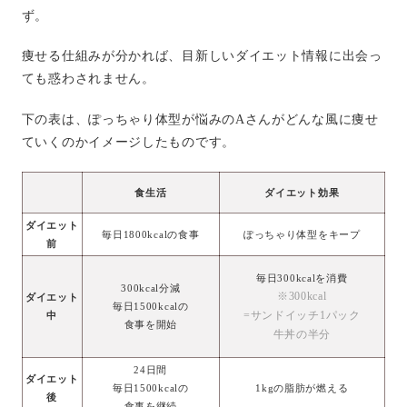
ず。
痩せる仕組みが分かれば、目新しいダイエット情報に出会っ
ても惑わされません。
下の表は、ぽっちゃり体型が悩みのAさんがどんな風に痩せ
ていくのかイメージしたものです。
食生活
ダイエット効果
ダイエット
毎日1800kcalの食事
ぽっちゃり体型をキープ
前
毎日300kcalを消費
300kcal分減
※300kcal
ダイエット
毎日1500kcalの
=サンドイッチ1パック
中
食事を開始
牛丼の半分
24日間
ダイエット
毎日1500kcalの
1kgの脂肪が燃える
後
食事を継続