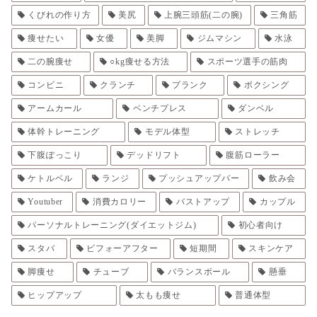
くびれの作り方
美尻
上腕三頭筋(二の腕)
三角筋
痩せたい
女優
美脚
ジムマシン
水泳
二の腕痩せ
○kg痩せる方法
スポーツ選手の筋肉
コンビニ
クランチ
プランク
ボクシング
アームカール
ベンチプレス
ダンベル
体幹トレーニング
モデル体型
ストレッチ
下腹ぽっこり
デッドリフト
腹筋ローラー
ケトルベル
ランジ
プッシュアップバー
飲み会
Youtuber
消費カロリー
バストアップ
カップル
パーソナルトレーニング(ダイエットジム)
初心者向け
スタバ
ビフォーアフター
短期間
スキンケア
脚痩せ
チューブ
バランスボール
懸垂
ヒップアップ
太もも痩せ
普通体型