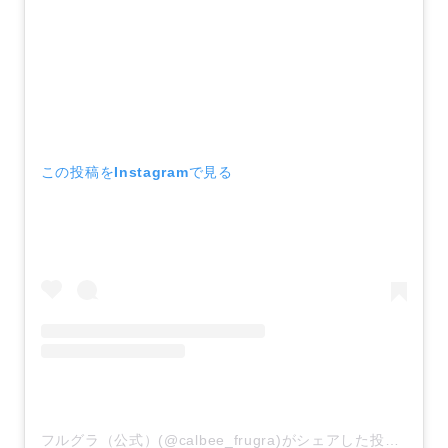
この投稿をInstagramで見る
フルグラ（公式）(@calbee_frugra)がシェアした投稿
–
20