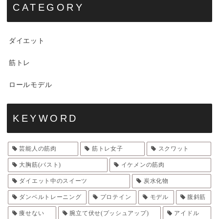
CATEGORY
ダイエット
筋トレ
ロールモデル
KEYWORD
芸能人の筋肉
筋トレ女子
スクワット
大胸筋(バスト)
イケメンの筋肉
ダイエット中のスイーツ
炭水化物
ダンベルトレーニング
プロテイン
モデル
腹斜筋
痩せない
腕立て伏せ(プッシュアップ)
アイドル