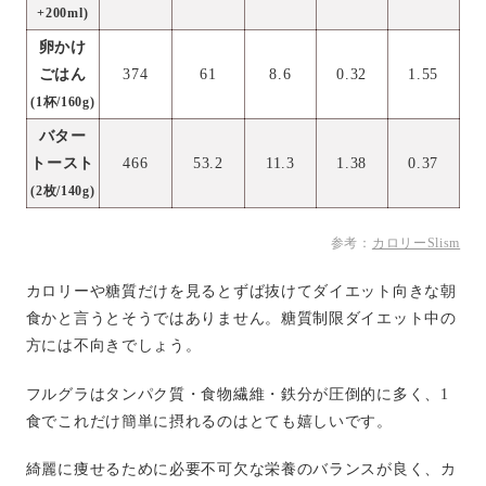
+200ml)
卵かけ
ごはん
374
61
8.6
0.32
1.55
(1杯/160g)
バター
トースト
466
53.2
11.3
1.38
0.37
(2枚/140g)
参考：
カロリーSlism
カロリーや糖質だけを見るとずば抜けてダイエット向きな朝
食かと言うとそうではありません。糖質制限ダイエット中の
方には不向きでしょう。
フルグラはタンパク質・食物繊維・鉄分が圧倒的に多く、1
食でこれだけ簡単に摂れるのはとても嬉しいです。
綺麗に痩せるために必要不可欠な栄養のバランスが良く、カ