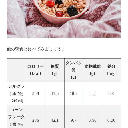
他の朝食と比べてみましょう。
タンパク
カロリー
糖質
食物繊維
鉄分
質
[kcal]
[g]
[g]
[mg]
[g]
フルグラ
358
41.6
10.7
4.5
5.0
(1食/50g
+200ml)
コーン
フレーク
286
42.1
9.7
0.96
0.36
(1食/40g