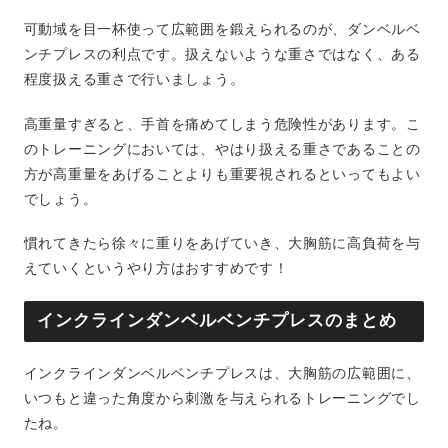
可動域を目一杯使って広範囲を鍛えられるのが、ダンベルベ
ンチプレスの利点です。扱えないような重さではなく、ある
程度扱える重さで行いましょう。
高重量すぎると、手首を痛めてしまう危険性があります。こ
のトレーニングにおいては、やはり扱える重さであることの
方が高重量をあげることよりも重要視されるといってもよい
でしょう。
慣れてきたら徐々に重りをあげていき、大胸筋に高負荷を与
えていくというやり方はおすすめです！
インクラインダンベルベンチプレスのまとめ
インクラインダンベルベンチプレスは、大胸筋の広範囲に、
いつもと違った角度から刺激を与えられるトレーニングでし
たね。