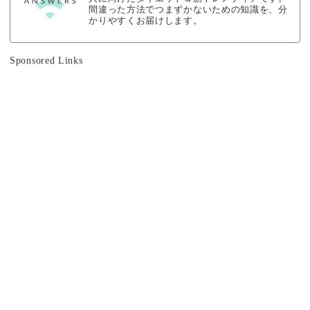
間違った方法でつまずかないための知識を、分
かりやすくお届けします。
Sponsored Links