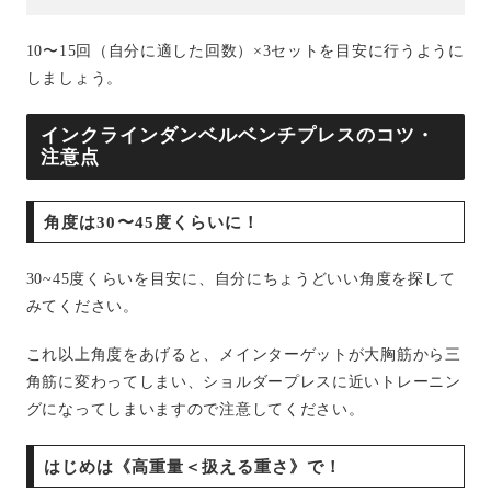
10〜15回（自分に適した回数）×3セットを目安に行うように
しましょう。
インクラインダンベルベンチプレスのコツ・
注意点
角度は30〜45度くらいに！
30~45度くらいを目安に、自分にちょうどいい角度を探して
みてください。
これ以上角度をあげると、メインターゲットが大胸筋から三
角筋に変わってしまい、ショルダープレスに近いトレーニン
グになってしまいますので注意してください。
はじめは《高重量＜扱える重さ》で！