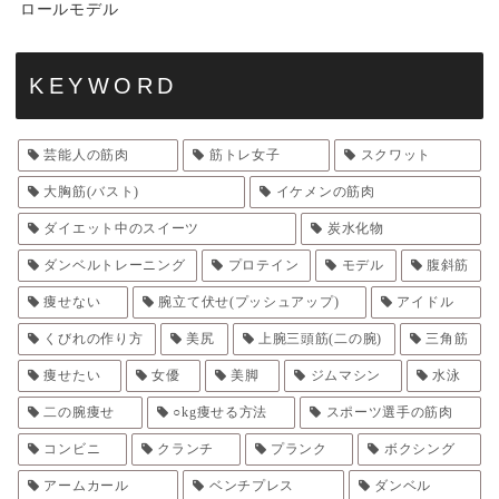
ロールモデル
KEYWORD
芸能人の筋肉
筋トレ女子
スクワット
大胸筋(バスト)
イケメンの筋肉
ダイエット中のスイーツ
炭水化物
ダンベルトレーニング
プロテイン
モデル
腹斜筋
痩せない
腕立て伏せ(プッシュアップ)
アイドル
くびれの作り方
美尻
上腕三頭筋(二の腕)
三角筋
痩せたい
女優
美脚
ジムマシン
水泳
二の腕痩せ
○kg痩せる方法
スポーツ選手の筋肉
コンビニ
クランチ
プランク
ボクシング
アームカール
ベンチプレス
ダンベル