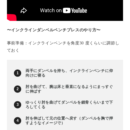
〜インクラインダンベルベンチプレスのやり方〜
事前準備：インクラインベンチを角度30 度くらいに調節し
ておく
両手にダンベルを持ち、インクラインベンチに仰
向けに寝る
肘を曲げて、腕は床と垂直になるようにまっすぐ
に伸ばす
ゆっくり肘を曲げてダンベルを鎖骨くらいまで下
ろしてくる
肘を伸ばして元の位置へ戻す（ダンベルを胸で押
すようなイメージで）