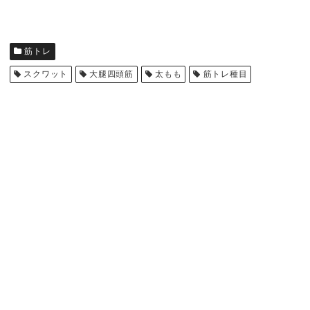
筋トレ
スクワット
大腿四頭筋
太もも
筋トレ種目