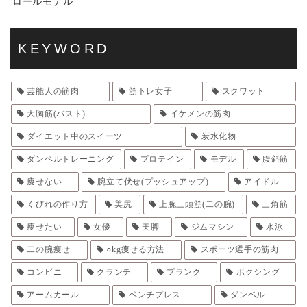
ロールモデル
KEYWORD
芸能人の筋肉
筋トレ女子
スクワット
大胸筋(バスト)
イケメンの筋肉
ダイエット中のスイーツ
炭水化物
ダンベルトレーニング
プロテイン
モデル
腹斜筋
痩せない
腕立て伏せ(プッシュアップ)
アイドル
くびれの作り方
美尻
上腕三頭筋(二の腕)
三角筋
痩せたい
女優
美脚
ジムマシン
水泳
二の腕痩せ
○kg痩せる方法
スポーツ選手の筋肉
コンビニ
クランチ
プランク
ボクシング
アームカール
ベンチプレス
ダンベル