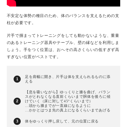
不安定な体勢の種目のため、体のバランスを支えるための支
柱が必要です。
片手で掴まってトレーニングをしても動かないような、重量
のあるトレーニング器具やテーブル、壁の縁などを利用しま
しょう。手をつく位置は、おへその高さくらいの低すぎず高
すぎない位置がベストです。
足を肩幅に開き、片手は体を支えられるものに添
える
【息を吸いながら】ゆっくりと膝を曲げ、バラン
スがとれなくなる直前くらいまで胴体を後ろに傾
けていく（床に対して45°くらいまで）
…頭から膝までが一直線になるように
…かかとはつま先の真上になるくらいまであげる
体をゆっくり押し戻して、元の位置に戻る