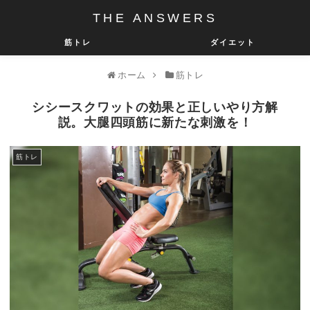
THE ANSWERS
筋トレ
ダイエット
ホーム
筋トレ
シシースクワットの効果と正しいやり方解
説。大腿四頭筋に新たな刺激を！
筋トレ