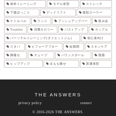
体幹トレーニング
モデル体型
ストレッチ
下腹ぽっこり
デッドリフト
腹筋ローラー
ケトルベル
ランジ
プッシュアップバー
飲み会
Youtuber
消費カロリー
バストアップ
カップル
パーソナルトレーニング(ダイエットジム)
初心者向け
スタバ
ビフォーアフター
短期間
スキンケア
脚痩せ
チューブ
バランスボール
懸垂
ヒップアップ
太もも痩せ
普通体型
THE ANSWERS
privacy policy
contact
© 2016-2026 THE ANSWERS.