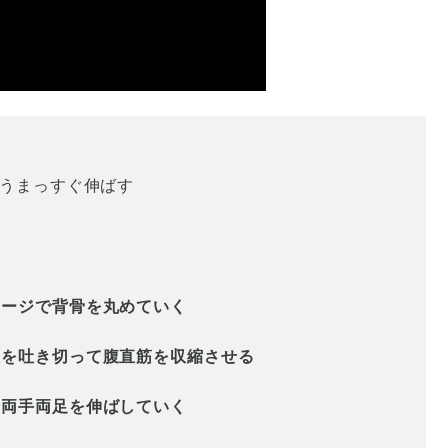
ようまっすぐ伸ばす
で
メージで背骨を丸めていく
息を吐き切って腹直筋を収縮させる
ら両手両足を伸ばしていく