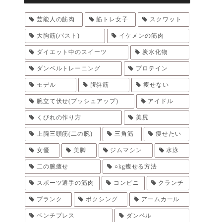
芸能人の筋肉
筋トレ女子
スクワット
大胸筋(バスト)
イケメンの筋肉
ダイエット中のスイーツ
炭水化物
ダンベルトレーニング
プロテイン
モデル
腹斜筋
痩せない
腕立て伏せ(プッシュアップ)
アイドル
くびれの作り方
美尻
上腕三頭筋(二の腕)
三角筋
痩せたい
女優
美脚
ジムマシン
水泳
二の腕痩せ
○kg痩せる方法
スポーツ選手の筋肉
コンビニ
クランチ
プランク
ボクシング
アームカール
ベンチプレス
ダンベル