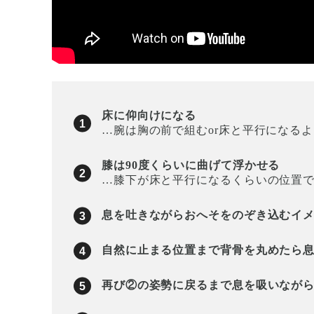
床に仰向けになる
…腕は胸の前で組むor床と平行になる
膝は90度くらいに曲げて浮かせる
…膝下が床と平行になるくらいの位置
息を吐きながらおへそをのぞき込むイ
自然に止まる位置まで背骨を丸めたら
再び②の姿勢に戻るまで息を吸いなが