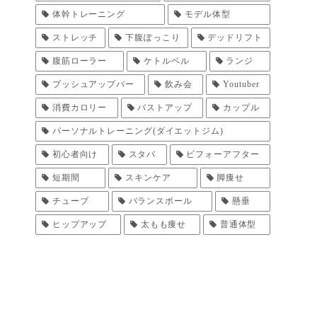
体幹トレーニング
モデル体型
ストレッチ
下腹ぽっこり
デッドリフト
腹筋ローラー
ケトルベル
ランジ
プッシュアップバー
飲み会
Youtuber
消費カロリー
バストアップ
カップル
パーソナルトレーニング(ダイエットジム)
初心者向け
スタバ
ビフォーアフター
短期間
スキンケア
脚痩せ
チューブ
バランスボール
懸垂
ヒップアップ
太もも痩せ
普通体型