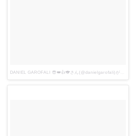
DANIEL GAROFALI 😎👑👍🐨さん(@danielgarofali)がシェアした投稿