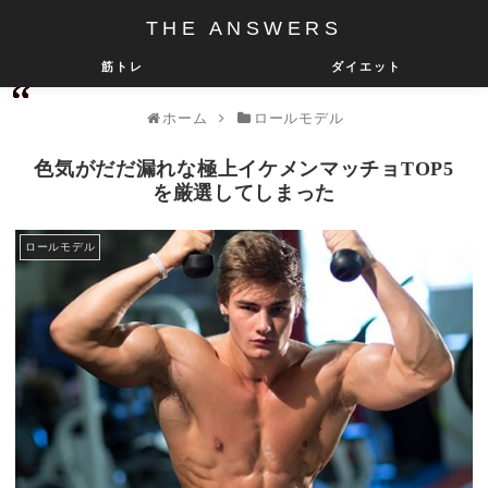
THE ANSWERS
筋トレ
ダイエット
ホーム
ロールモデル
色気がだだ漏れな極上イケメンマッチョTOP5
を厳選してしまった
ロールモデル