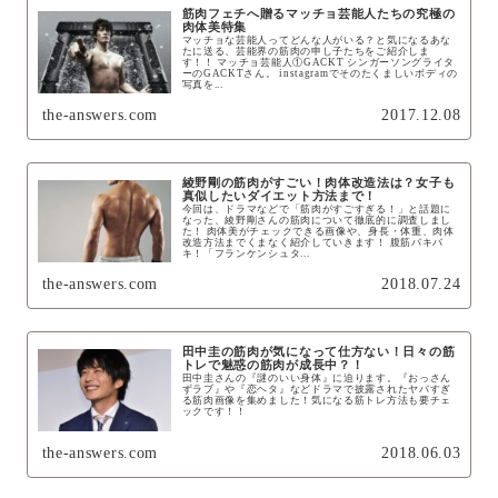
筋肉フェチへ贈るマッチョ芸能人たちの究極の
肉体美特集
マッチョな芸能人ってどんな人がいる？と気になるあな
たに送る、芸能界の筋肉の申し子たちをご紹介しま
す！！ マッチョ芸能人①GACKT シンガーソングライタ
ーのGACKTさん。 instagramでそのたくましいボディの
写真を...
the-answers.com
2017.12.08
綾野剛の筋肉がすごい！肉体改造法は？女子も
真似したいダイエット方法まで！
今回は、ドラマなどで「筋肉がすごすぎる！」と話題に
なった、綾野剛さんの筋肉について徹底的に調査しまし
た！ 肉体美がチェックできる画像や、身長・体重、肉体
改造方法までくまなく紹介していきます！ 腹筋バキバ
キ！「フランケンシュタ...
the-answers.com
2018.07.24
田中圭の筋肉が気になって仕方ない！日々の筋
トレで魅惑の筋肉が成長中？！
田中圭さんの『謎のいい身体』に迫ります。『おっさん
ずラブ』や『恋ヘタ』などドラマで披露されたヤバすぎ
る筋肉画像を集めました！気になる筋トレ方法も要チェ
ックです！！
the-answers.com
2018.06.03