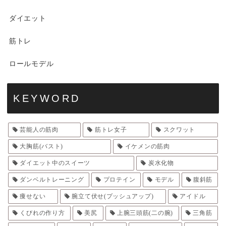
ダイエット
筋トレ
ロールモデル
KEYWORD
芸能人の筋肉
筋トレ女子
スクワット
大胸筋(バスト)
イケメンの筋肉
ダイエット中のスイーツ
炭水化物
ダンベルトレーニング
プロテイン
モデル
腹斜筋
痩せない
腕立て伏せ(プッシュアップ)
アイドル
くびれの作り方
美尻
上腕三頭筋(二の腕)
三角筋