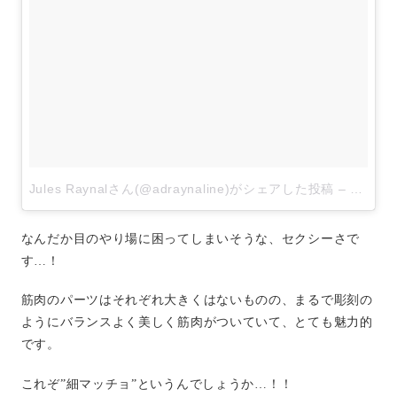
Jules Raynalさん(@adraynaline)がシェアした投稿
–
2017 2
なんだか目のやり場に困ってしまいそうな、セクシーさで
す…！
筋肉のパーツはそれぞれ大きくはないものの、まるで彫刻の
ようにバランスよく美しく筋肉がついていて、とても魅力的
です。
これぞ”細マッチョ”というんでしょうか…！！