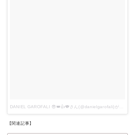
DANIEL GAROFALI 😎👑👍🐨さん(@danielgarofali)がシェアした投稿
【関連記事】