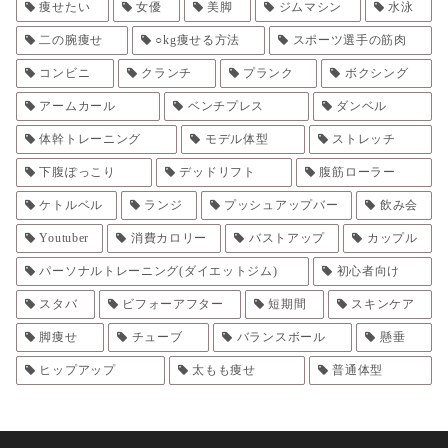
痩せたい
女優
美脚
ジムマシン
水泳
二の腕痩せ
○kg痩せる方法
スポーツ選手の筋肉
コンビニ
クランチ
プランク
ボクシング
アームカール
ベンチプレス
ダンベル
体幹トレーニング
モデル体型
ストレッチ
下腹ぽっこり
デッドリフト
腹筋ローラー
ケトルベル
ランジ
プッシュアップバー
飲み会
Youtuber
消費カロリー
バストアップ
カップル
パーソナルトレーニング(ダイエットジム)
初心者向け
スタバ
ビフォーアフター
短期間
スキンケア
脚痩せ
チューブ
バランスボール
懸垂
ヒップアップ
太もも痩せ
普通体型