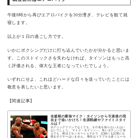
午後
8
時から再びエアロバイクを
30
分漕ぎ、テレビを観て就
寝します。
以上が１日の過ごし方です。
いかにボクシングだけに打ち込んでいたかが分かると思いま
す。このストイックさを失わなければ、タイソンはもっと高
く評価される、偉大な王者になっていたでしょう。
いずれにせよ、これほどハードな日々を送っていたことには
敬意を表したいと思います。
【関連記事】
全盛期の最強マイク・タイソンから引退後の現
在まで追いかけろ！生涯戦績やファイトスタイ
ルは？
ボクシングファンでなくても、その名を知らない人はい
ないでしょう。 マイク・タイソン―。長いボクシング史
上でも、彼ほどセンセーショナルで、記録にも記憶にも
残るボクサーはいません。 晩年はトラブルも多くヒール