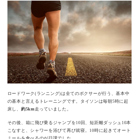
ロードワーク
(
ランニング
)
は全てのボクサーが行う、基本中
の基本と言えるトレーニングです。タイソンは毎朝
5
時に起
床し、
約
5km
走っていました。
その後、箱に飛び乗るジャンプを
10
回、短距離ダッシュ
10
本
こなすと、シャワーを浴びて再び就寝。
10
時に起きてオート
ミールを食べるのが日課でした。