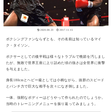
2020.08.23
2017.11.15
ボクシングファンならずとも、その名前は知っているマイ
ク・タイソン。
ボクサーとしての後半戦は様々なトラブルで晩節を汚しまし
たが、無敗で世界王座に上り詰めた頃の強さは全世界に衝撃
を与えました。
身長
180cm
とヘビー級としては小柄ながら、抜群のスピード
とパンチ力で巨大な相手を次々になぎ倒しました。
一体、強靭なボディーはどうやって作られたのでしょうか。
当時のトレーニングメニューを振り返ってみましょう。