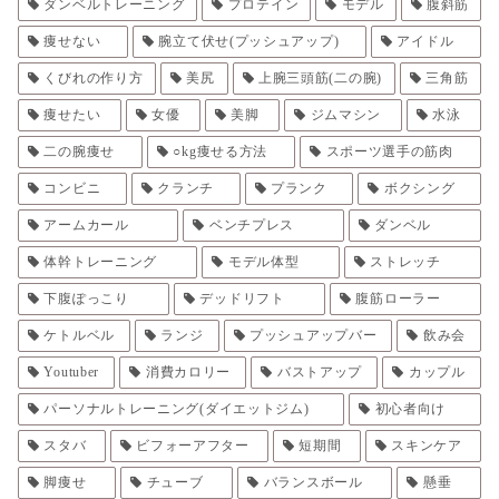
ダンベルトレーニング
プロテイン
モデル
腹斜筋
痩せない
腕立て伏せ(プッシュアップ)
アイドル
くびれの作り方
美尻
上腕三頭筋(二の腕)
三角筋
痩せたい
女優
美脚
ジムマシン
水泳
二の腕痩せ
○kg痩せる方法
スポーツ選手の筋肉
コンビニ
クランチ
プランク
ボクシング
アームカール
ベンチプレス
ダンベル
体幹トレーニング
モデル体型
ストレッチ
下腹ぽっこり
デッドリフト
腹筋ローラー
ケトルベル
ランジ
プッシュアップバー
飲み会
Youtuber
消費カロリー
バストアップ
カップル
パーソナルトレーニング(ダイエットジム)
初心者向け
スタバ
ビフォーアフター
短期間
スキンケア
脚痩せ
チューブ
バランスボール
懸垂