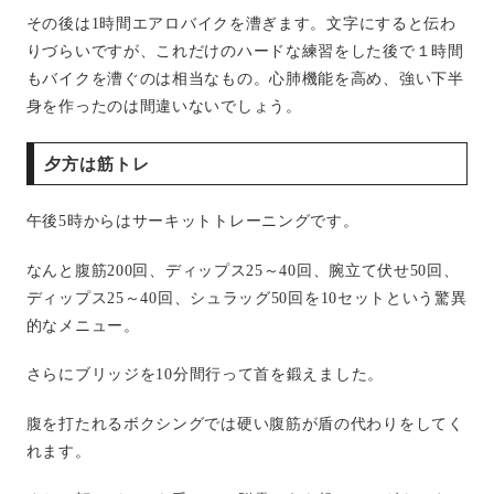
その後は
1
時間エアロバイクを漕ぎます。文字にすると伝わ
りづらいですが、これだけのハードな練習をした後で１時間
もバイクを漕ぐのは相当なもの。心肺機能を高め、強い下半
身を作ったのは間違いないでしょう。
夕方は筋トレ
午後5時からはサーキットトレーニングです。
なんと腹筋
200
回、ディップス
25
～
40
回、腕立て伏せ
50
回、
ディップス
25
～
40
回、シュラッグ
50
回を
10
セットという驚異
的なメニュー。
さらにブリッジを
10
分間行って首を鍛えました。
腹を打たれるボクシングでは硬い腹筋が盾の代わりをしてく
れます。