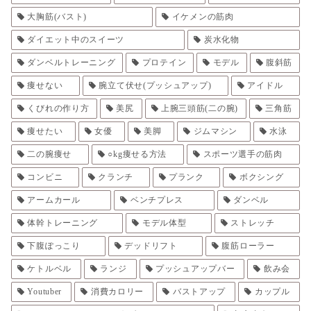
大胸筋(バスト)
イケメンの筋肉
ダイエット中のスイーツ
炭水化物
ダンベルトレーニング
プロテイン
モデル
腹斜筋
痩せない
腕立て伏せ(プッシュアップ)
アイドル
くびれの作り方
美尻
上腕三頭筋(二の腕)
三角筋
痩せたい
女優
美脚
ジムマシン
水泳
二の腕痩せ
○kg痩せる方法
スポーツ選手の筋肉
コンビニ
クランチ
プランク
ボクシング
アームカール
ベンチプレス
ダンベル
体幹トレーニング
モデル体型
ストレッチ
下腹ぽっこり
デッドリフト
腹筋ローラー
ケトルベル
ランジ
プッシュアップバー
飲み会
Youtuber
消費カロリー
バストアップ
カップル