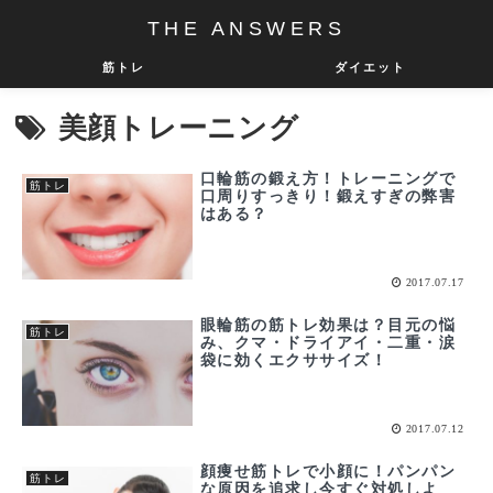
THE ANSWERS
筋トレ
ダイエット
美顔トレーニング
口輪筋の鍛え方！トレーニングで
筋トレ
口周りすっきり！鍛えすぎの弊害
はある？
2017.07.17
眼輪筋の筋トレ効果は？目元の悩
筋トレ
み、クマ・ドライアイ・二重・涙
袋に効くエクササイズ！
2017.07.12
顔痩せ筋トレで小顔に！パンパン
筋トレ
な原因を追求し今すぐ対処しよ