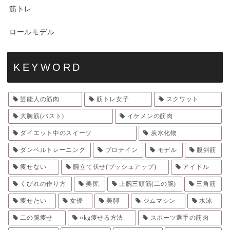
筋トレ
ロールモデル
KEYWORD
芸能人の筋肉
筋トレ女子
スクワット
大胸筋(バスト)
イケメンの筋肉
ダイエット中のスイーツ
炭水化物
ダンベルトレーニング
プロテイン
モデル
腹斜筋
痩せない
腕立て伏せ(プッシュアップ)
アイドル
くびれの作り方
美尻
上腕三頭筋(二の腕)
三角筋
痩せたい
女優
美脚
ジムマシン
水泳
二の腕痩せ
○kg痩せる方法
スポーツ選手の筋肉