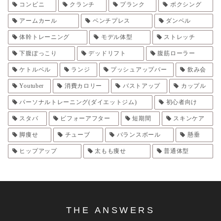
コンビニ
クランチ
プランク
ボクシング
アームカール
ベンチプレス
ダンベル
体幹トレーニング
モデル体型
ストレッチ
下腹ぽっこり
デッドリフト
腹筋ローラー
ケトルベル
ランジ
プッシュアップバー
飲み会
Youtuber
消費カロリー
バストアップ
カップル
パーソナルトレーニング(ダイエットジム)
初心者向け
スタバ
ビフォーアフター
短期間
スキンケア
脚痩せ
チューブ
バランスボール
懸垂
ヒップアップ
太もも痩せ
普通体型
THE ANSWERS