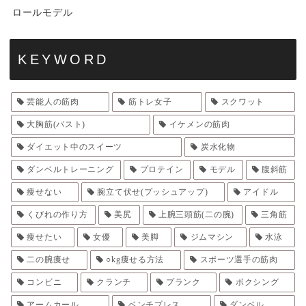
ロールモデル
KEYWORD
芸能人の筋肉
筋トレ女子
スクワット
大胸筋(バスト)
イケメンの筋肉
ダイエット中のスイーツ
炭水化物
ダンベルトレーニング
プロテイン
モデル
腹斜筋
痩せない
腕立て伏せ(プッシュアップ)
アイドル
くびれの作り方
美尻
上腕三頭筋(二の腕)
三角筋
痩せたい
女優
美脚
ジムマシン
水泳
二の腕痩せ
○kg痩せる方法
スポーツ選手の筋肉
コンビニ
クランチ
プランク
ボクシング
アームカール
ベンチプレス
ダンベル