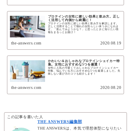
プロテインの女性に嬉しい効果と飲み方。正し
く活用して内側から綺麗に！
プロテインの女性に嬉しい効果と飲み方を解説します。
正しく活用することで憧れの女性らしい体つきになれま
す。「飲んでみようかな？」と思ったときに知りたい情
報をまるっとお届け！
the-answers.com
2020.08.19
かわいい＆おしゃれなプロテインシェイカー特
集。女性におすすめな5つを厳選！
女性に人気の可愛くておしゃれなプロテインシェイカー
特集、悩んでいる方におすすめな5つを厳選しました。失
敗しない選び方のコツも紹介します！
the-answers.com
2020.08.20
この記事を書いた人
THE ANSWERS編集部
THE ANSWERSは、本気で理想体型になりたい