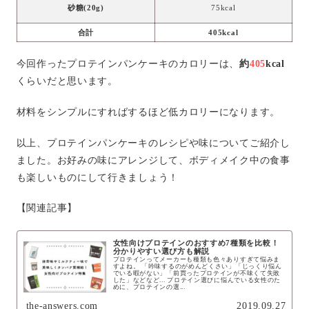
砂糖(20g)
75kcal
合計
405kcal
今回作ったプロテインパンケーキのカロリーは、
約
405
kcal
くらいだと思います。
材料をシンプルにすればするほど低カロリーになります。
以上、プロテインパンケーキのレシピや味についてご紹介し
ました。お好みの味にアレンジして、ボディメイク中の食事
も楽しいものにして行きましょう！
【関連記事】
女性向けプロテインのおすすめ7種類を比較！
分かりやすい選び方も解説
プロテインってメーカーも種類も色々ありすぎて悩みま
すよね。 「吟味するのがめんどくさい」「じっくり悩ん
でいる暇がない」「前買ったプロテインが不味くて失敗
した」などなど... プロテイン選びに悩んでいる女性のた
めに、プロテインの選...
the-answers.com
2019.09.27