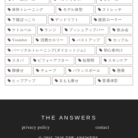
体幹トレーニング
モデル体型
ストレッチ
下腹ぽっこり
デッドリフト
腹筋ローラー
ケトルベル
ランジ
プッシュアップバー
飲み会
Youtuber
消費カロリー
バストアップ
カップル
パーソナルトレーニング(ダイエットジム)
初心者向け
スタバ
ビフォーアフター
短期間
スキンケア
脚痩せ
チューブ
バランスボール
懸垂
ヒップアップ
太もも痩せ
普通体型
THE ANSWERS
privacy policy
contact