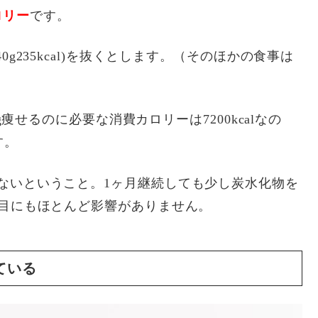
ロリー
です。
g235kcal)を抜くとします。（そのほかの食事は
g痩せるのに必要な消費カロリーは7200kcalなの
す。
ないということ。1ヶ月継続しても少し炭水化物を
た目にもほとんど影響がありません。
ている