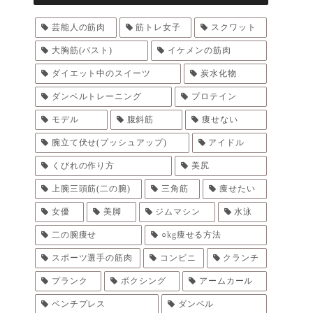
芸能人の筋肉
筋トレ女子
スクワット
大胸筋(バスト)
イケメンの筋肉
ダイエット中のスイーツ
炭水化物
ダンベルトレーニング
プロテイン
モデル
腹斜筋
痩せない
腕立て伏せ(プッシュアップ)
アイドル
くびれの作り方
美尻
上腕三頭筋(二の腕)
三角筋
痩せたい
女優
美脚
ジムマシン
水泳
二の腕痩せ
○kg痩せる方法
スポーツ選手の筋肉
コンビニ
クランチ
プランク
ボクシング
アームカール
ベンチプレス
ダンベル