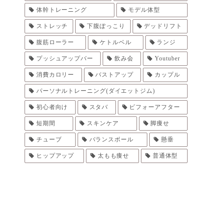
体幹トレーニング
モデル体型
ストレッチ
下腹ぽっこり
デッドリフト
腹筋ローラー
ケトルベル
ランジ
プッシュアップバー
飲み会
Youtuber
消費カロリー
バストアップ
カップル
パーソナルトレーニング(ダイエットジム)
初心者向け
スタバ
ビフォーアフター
短期間
スキンケア
脚痩せ
チューブ
バランスボール
懸垂
ヒップアップ
太もも痩せ
普通体型