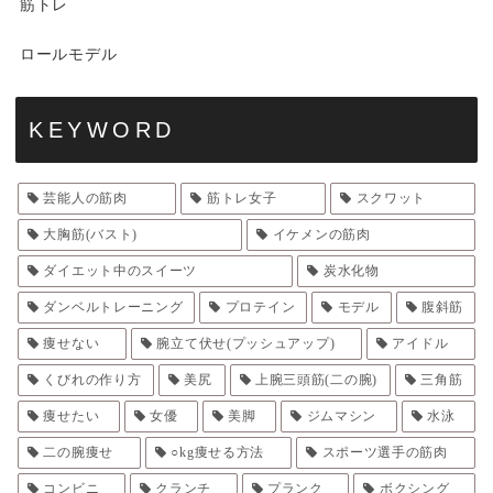
筋トレ
ロールモデル
KEYWORD
芸能人の筋肉
筋トレ女子
スクワット
大胸筋(バスト)
イケメンの筋肉
ダイエット中のスイーツ
炭水化物
ダンベルトレーニング
プロテイン
モデル
腹斜筋
痩せない
腕立て伏せ(プッシュアップ)
アイドル
くびれの作り方
美尻
上腕三頭筋(二の腕)
三角筋
痩せたい
女優
美脚
ジムマシン
水泳
二の腕痩せ
○kg痩せる方法
スポーツ選手の筋肉
コンビニ
クランチ
プランク
ボクシング