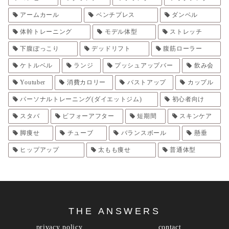
アームカール
ベンチプレス
ダンベル
体幹トレーニング
モデル体型
ストレッチ
下腹ぽっこり
デッドリフト
腹筋ローラー
ケトルベル
ランジ
プッシュアップバー
飲み会
Youtuber
消費カロリー
バストアップ
カップル
パーソナルトレーニング(ダイエットジム)
初心者向け
スタバ
ビフォーアフター
短期間
スキンケア
脚痩せ
チューブ
バランスボール
懸垂
ヒップアップ
太もも痩せ
普通体型
THE ANSWERS
privacy policy
contact