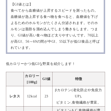
【GI値とは】
食べてから血糖値が上昇するスピードを測ったもの。
血糖値が急上昇する食べ物を食べると、血糖値を下げ
よるためのホルモンがたくさん分泌されます。そのホ
ルモンは脂肪を溜め込んでしまう働きをします。つま
り、GI値が高い食べ物ほど太りやすいんです。70以上
が高GI、56～69の間が中GI、55以下が低GI食品と呼ば
れています。
低カロリーかつ低GIな野菜を紹介します！
カロリー
GI値
特徴
[100g]
βカロテン(老化防止や免疫力
レタス
12kcal
23
UP),
ビタミン,食物繊維が豊富。
ビタミンA,C,食物繊維が豊