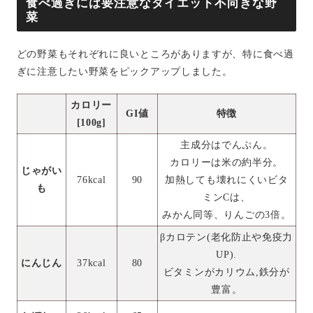
食べ過ぎには要注意なダイエット不向きな野
菜
どの野菜もそれぞれに良いところがありますが、特に食べ過
ぎに注意したい野菜をピックアップしました。
カロリー
GI値
特徴
[100g]
主成分はでんぷん。
カロリーは米の約半分。
じゃがい
76kcal
90
加熱しても壊れにくいビタ
も
ミンCは、
みかん同等、りんごの3倍。
βカロテン(老化防止や免疫力
UP).
にんじん
37kcal
80
ビタミンがカリウム,鉄分が
豊富。