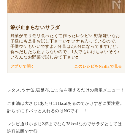
箸が止まらないサラダ
野菜がモリモリ食べたくて作ったレシピ✨ 野菜嫌いなお
子様にも是非お試し下さーい❣️ ツナも入っているので、
子供ウケもいいですよ♪ 分量は2人分になってますけど、
食べだしたら止まらないので、1人でもいけちゃいそう♪
いろんなお野菜で試しみて下さい❣️
アプリで開く
このレシピをNadiaで見る
レタス,ツナ缶,塩昆布,ごま油を和えるだけの簡単メニュー！
ごま油は大さじ1あたり111kcalあるのでかけすぎに要注意。
計らずにドバッと入れるのはNGです！！
レシピ通り小さじ2杯までなら78kcalなのでサラダとしては
許容範囲です◎