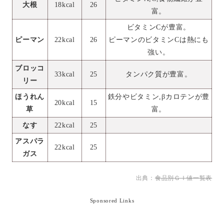
大根
18kcal
26
富。
ビタミンCが豊富。
ピーマン
22kcal
26
ピーマンのビタミンCは熱にも
強い。
ブロッコ
33kcal
25
タンパク質が豊富。
リー
ほうれん
鉄分やビタミン,βカロテンが豊
20kcal
15
草
富。
なす
22kcal
25
アスパラ
22kcal
25
ガス
出典：
食品別ＧＩ値一覧表
Sponsored Links