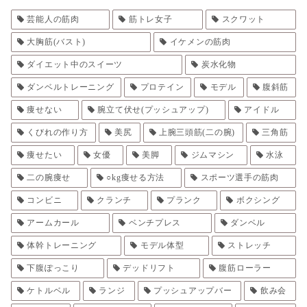
芸能人の筋肉
筋トレ女子
スクワット
大胸筋(バスト)
イケメンの筋肉
ダイエット中のスイーツ
炭水化物
ダンベルトレーニング
プロテイン
モデル
腹斜筋
痩せない
腕立て伏せ(プッシュアップ)
アイドル
くびれの作り方
美尻
上腕三頭筋(二の腕)
三角筋
痩せたい
女優
美脚
ジムマシン
水泳
二の腕痩せ
○kg痩せる方法
スポーツ選手の筋肉
コンビニ
クランチ
プランク
ボクシング
アームカール
ベンチプレス
ダンベル
体幹トレーニング
モデル体型
ストレッチ
下腹ぽっこり
デッドリフト
腹筋ローラー
ケトルベル
ランジ
プッシュアップバー
飲み会