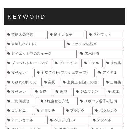
KEYWORD
芸能人の筋肉
筋トレ女子
スクワット
大胸筋(バスト)
イケメンの筋肉
ダイエット中のスイーツ
炭水化物
ダンベルトレーニング
プロテイン
モデル
腹斜筋
痩せない
腕立て伏せ(プッシュアップ)
アイドル
くびれの作り方
美尻
上腕三頭筋(二の腕)
三角筋
痩せたい
女優
美脚
ジムマシン
水泳
二の腕痩せ
○kg痩せる方法
スポーツ選手の筋肉
コンビニ
クランチ
プランク
ボクシング
アームカール
ベンチプレス
ダンベル