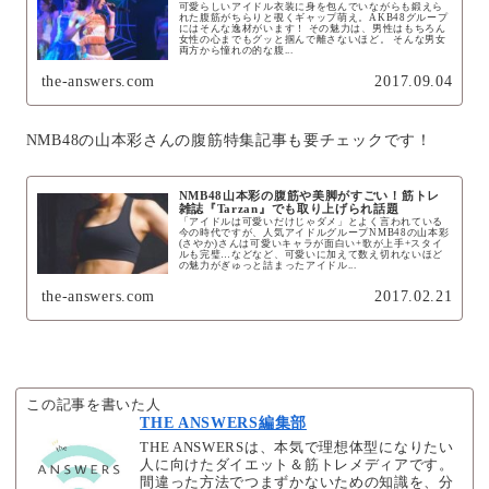
可愛らしいアイドル衣装に身を包んでいながらも鍛えら
れた腹筋がちらりと覗くギャップ萌え。AKB48グループ
にはそんな逸材がいます！ その魅力は、男性はもちろん
女性の心までもグッと掴んで離さないほど。 そんな男女
両方から憧れの的な腹...
the-answers.com
2017.09.04
NMB48の山本彩さんの腹筋特集記事も要チェックです！
NMB48山本彩の腹筋や美脚がすごい！筋トレ
雑誌『Tarzan』でも取り上げられ話題
「アイドルは可愛いだけじゃダメ」とよく言われている
今の時代ですが、人気アイドルグループNMB48の山本彩
(さやか)さんは可愛いキャラが面白い+歌が上手+スタイ
ルも完璧…などなど、可愛いに加えて数え切れないほど
の魅力がぎゅっと詰まったアイドル...
the-answers.com
2017.02.21
この記事を書いた人
THE ANSWERS編集部
THE ANSWERSは、本気で理想体型になりたい
人に向けたダイエット＆筋トレメディアです。
間違った方法でつまずかないための知識を、分