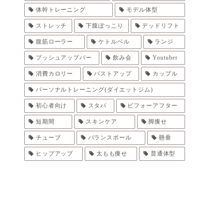
体幹トレーニング
モデル体型
ストレッチ
下腹ぽっこり
デッドリフト
腹筋ローラー
ケトルベル
ランジ
プッシュアップバー
飲み会
Youtuber
消費カロリー
バストアップ
カップル
パーソナルトレーニング(ダイエットジム)
初心者向け
スタバ
ビフォーアフター
短期間
スキンケア
脚痩せ
チューブ
バランスボール
懸垂
ヒップアップ
太もも痩せ
普通体型