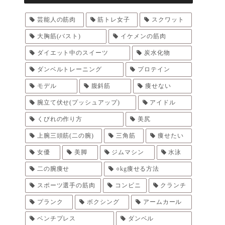
芸能人の筋肉
筋トレ女子
スクワット
大胸筋(バスト)
イケメンの筋肉
ダイエット中のスイーツ
炭水化物
ダンベルトレーニング
プロテイン
モデル
腹斜筋
痩せない
腕立て伏せ(プッシュアップ)
アイドル
くびれの作り方
美尻
上腕三頭筋(二の腕)
三角筋
痩せたい
女優
美脚
ジムマシン
水泳
二の腕痩せ
○kg痩せる方法
スポーツ選手の筋肉
コンビニ
クランチ
プランク
ボクシング
アームカール
ベンチプレス
ダンベル