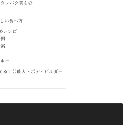
！タンパク質も◎
しい食べ方
めレシピ
華粥
ル粥
ッキー
てる！芸能人・ボディビルダー