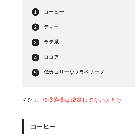
コーヒー
ティー
ラテ系
ココア
低カロリーなフラペチーノ
の5つ。
※③④⑤は減量してない人向け
コーヒー