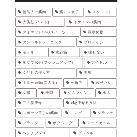
芸能人の筋肉
筋トレ女子
スクワット
大胸筋(バスト)
イケメンの筋肉
ダイエット中のスイーツ
炭水化物
ダンベルトレーニング
プロテイン
モデル
腹斜筋
痩せない
腕立て伏せ(プッシュアップ)
アイドル
くびれの作り方
美尻
上腕三頭筋(二の腕)
三角筋
痩せたい
女優
美脚
ジムマシン
水泳
二の腕痩せ
○kg痩せる方法
スポーツ選手の筋肉
コンビニ
クランチ
プランク
ボクシング
アームカール
ベンチプレス
ダンベル