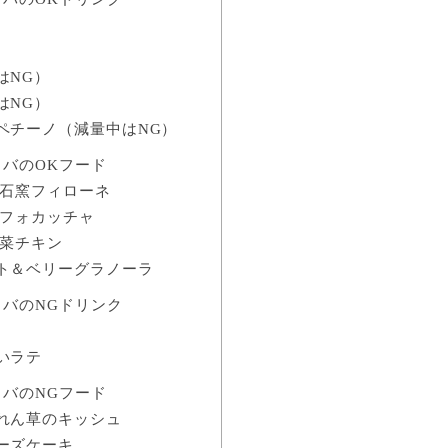
はNG）
はNG）
ペチーノ（減量中はNG）
バのOKフード
 石窯フィローネ
 フォカッチャ
根菜チキン
ト＆ベリーグラノーラ
バのNGドリンク
いラテ
バのNGフード
れん草のキッシュ
ーズケーキ