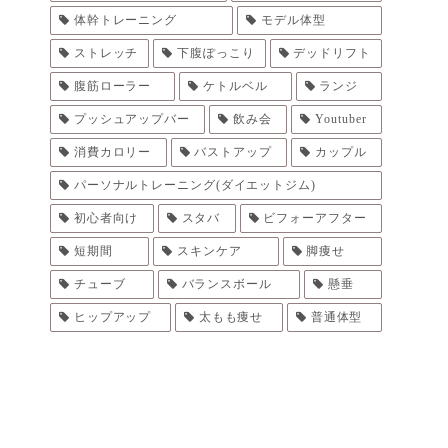
体幹トレーニング
モデル体型
ストレッチ
下腹ぽっこり
デッドリフト
腹筋ローラー
ケトルベル
ランジ
プッシュアップバー
飲み会
Youtuber
消費カロリー
バストアップ
カップル
パーソナルトレーニング(ダイエットジム)
初心者向け
スタバ
ビフォーアフター
短期間
スキンケア
脚痩せ
チューブ
バランスボール
懸垂
ヒップアップ
太もも痩せ
普通体型