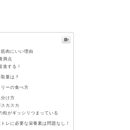
・筋肉にいい理由
養満点
促進する！
摂取量は？
コリーの食べ方
見分け方
がスカスカ
の粒がギッシリつまっている
筋トレに必要な栄養素は問題なし！