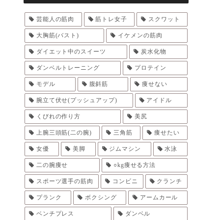
芸能人の筋肉
筋トレ女子
スクワット
大胸筋(バスト)
イケメンの筋肉
ダイエット中のスイーツ
炭水化物
ダンベルトレーニング
プロテイン
モデル
腹斜筋
痩せない
腕立て伏せ(プッシュアップ)
アイドル
くびれの作り方
美尻
上腕三頭筋(二の腕)
三角筋
痩せたい
女優
美脚
ジムマシン
水泳
二の腕痩せ
○kg痩せる方法
スポーツ選手の筋肉
コンビニ
クランチ
プランク
ボクシング
アームカール
ベンチプレス
ダンベル