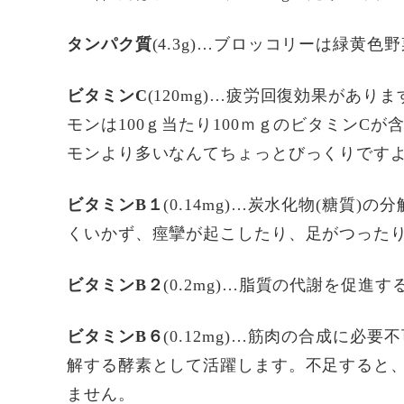
タンパク質
(4.3g)…ブロッコリーは緑黄
ビタミンC
(120mg)…疲労回復効果があ
モンは100ｇ当たり100ｍｇのビタミンCが
モンより多いなんてちょっとびっくりです
ビタミンB１
(0.14mg)…炭水化物(糖質
くいかず、痙攣が起こしたり、足がつった
ビタミンB２
(0.2mg)…脂質の代謝を促進
ビタミンB６
(0.12mg)…筋肉の合成に
解する酵素として活躍します。不足すると
ません。