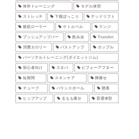
体幹トレーニング
モデル体型
ストレッチ
下腹ぽっこり
デッドリフト
腹筋ローラー
ケトルベル
ランジ
プッシュアップバー
飲み会
Youtuber
消費カロリー
バストアップ
カップル
パーソナルトレーニング(ダイエットジム)
初心者向け
スタバ
ビフォーアフター
短期間
スキンケア
脚痩せ
チューブ
バランスボール
懸垂
ヒップアップ
太もも痩せ
普通体型