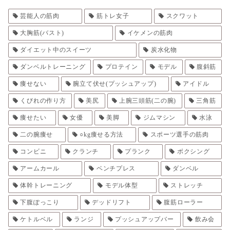
芸能人の筋肉
筋トレ女子
スクワット
大胸筋(バスト)
イケメンの筋肉
ダイエット中のスイーツ
炭水化物
ダンベルトレーニング
プロテイン
モデル
腹斜筋
痩せない
腕立て伏せ(プッシュアップ)
アイドル
くびれの作り方
美尻
上腕三頭筋(二の腕)
三角筋
痩せたい
女優
美脚
ジムマシン
水泳
二の腕痩せ
○kg痩せる方法
スポーツ選手の筋肉
コンビニ
クランチ
プランク
ボクシング
アームカール
ベンチプレス
ダンベル
体幹トレーニング
モデル体型
ストレッチ
下腹ぽっこり
デッドリフト
腹筋ローラー
ケトルベル
ランジ
プッシュアップバー
飲み会