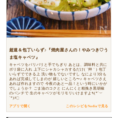
超速＆包丁いらず♪『焼肉屋さんの！やみつき♡う
ま塩キャベツ』
キャベツをバリバリと手でちぎり あとは、調味料と共に
ポリ袋に入れ 上下にシャカシャカするだけ( ´艸｀) 包丁
いらずでできる上 洗い物もでないですし なにより3分も
あれば完成してしまのが 嬉しいところ〜♪ キャベツさえ
あれば作れますので 今夜のあと一品！という時にいかが
でしょうか？ ごま油のコクと にんにくと粗挽き黒胡椒
のパンチで 生のキャベツがモリモリいけますよ٩(*´︶
`*)۶ ҉
アプリで開く
このレシピをNadiaで見る