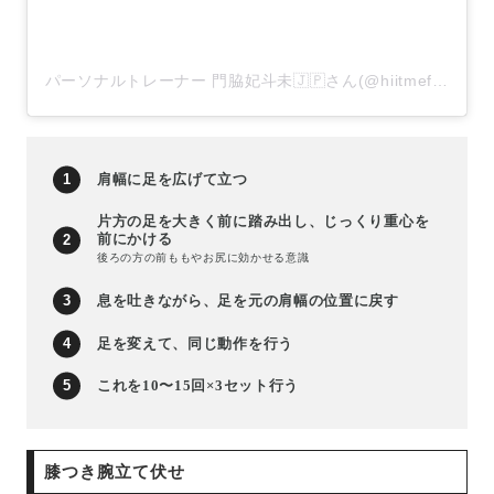
パーソナルトレーナー 門脇妃斗未🇯🇵さん(@hiitmefit)がシェアした投稿
肩幅に足を広げて立つ
片方の足を大きく前に踏み出し、じっくり重心を
前にかける
後ろの方の前ももやお尻に効かせる意識
息を吐きながら、足を元の肩幅の位置に戻す
足を変えて、同じ動作を行う
これを10〜15回×3セット行う
膝つき腕立て伏せ