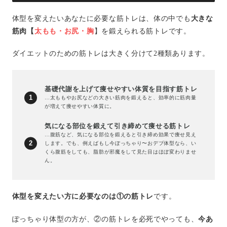
体型を変えたいあなたに必要な筋トレは、体の中でも
大きな
筋肉【
太もも・お尻・胸
】を鍛えられる筋トレです。
ダイエットのための筋トレは大きく分けて2種類あります。
基礎代謝を上げて痩せやすい体質を目指す筋トレ
…太ももやお尻などの大きい筋肉を鍛えると、効率的に筋肉量
が増えて痩せやすい体質に。
気になる部位を鍛えて引き締めて痩せる筋トレ
…腹筋など、気になる部位を鍛えると引き締め効果で痩せ見え
します。でも、例えばもし今ぽっちゃり〜おデブ体型なら、い
くら腹筋をしても、脂肪が邪魔をして見た目はほぼ変わりませ
ん。
体型を変えたい方に必要なのは①の筋トレ
です。
ぽっちゃり体型の方が、②の筋トレを必死でやっても、
今あ