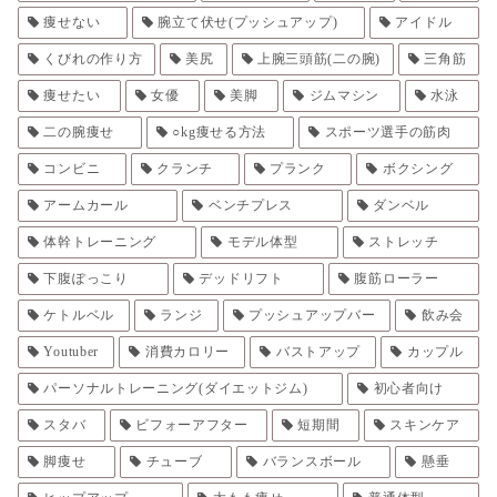
痩せない
腕立て伏せ(プッシュアップ)
アイドル
くびれの作り方
美尻
上腕三頭筋(二の腕)
三角筋
痩せたい
女優
美脚
ジムマシン
水泳
二の腕痩せ
○kg痩せる方法
スポーツ選手の筋肉
コンビニ
クランチ
プランク
ボクシング
アームカール
ベンチプレス
ダンベル
体幹トレーニング
モデル体型
ストレッチ
下腹ぽっこり
デッドリフト
腹筋ローラー
ケトルベル
ランジ
プッシュアップバー
飲み会
Youtuber
消費カロリー
バストアップ
カップル
パーソナルトレーニング(ダイエットジム)
初心者向け
スタバ
ビフォーアフター
短期間
スキンケア
脚痩せ
チューブ
バランスボール
懸垂