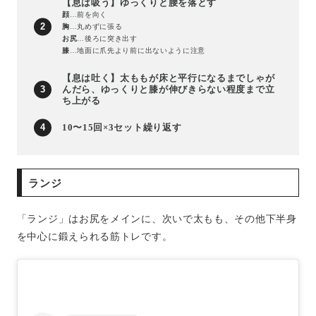
【息は吸う】ゆっくりと腰を落とす
顔
…前を向く
胸
…丸めずに張る
お尻
…後ろに突き出す
膝
…地面に爪先より前に出ないように注意
【息は吐く】太ももが床と平行になるまでしゃが
んだら、ゆっくりと膝が伸びきらない程度まで立
ち上がる
10〜15回×3セット繰り返す
ランジ
「ランジ」はお尻をメインに、次いで太もも、その他下半身
を中心に鍛えられる筋トレです。