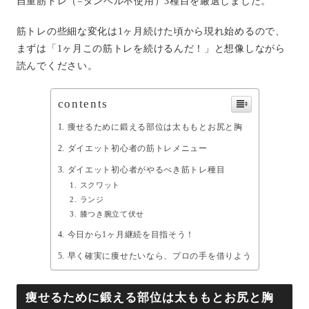
自重筋トレ（=ダンベル不使用）3種目を厳選しました。
筋トレの些細な変化は1ヶ月続けた頃から現れ始めるので、
まずは「1ヶ月この筋トレを続けるんだ！」と想像しながら
読んでください。
contents
痩せるために鍛える部位は太ももとお尻と胸
ダイエット初心者の筋トレメニュー
ダイエット初心者がやるべき筋トレ種目
スクワット
ランジ
膝つき腕立て伏せ
今日から1ヶ月継続を目指そう！
早く確実に痩せたいなら、プロの手を借りよう
痩せるために鍛える部位は太ももとお尻と胸