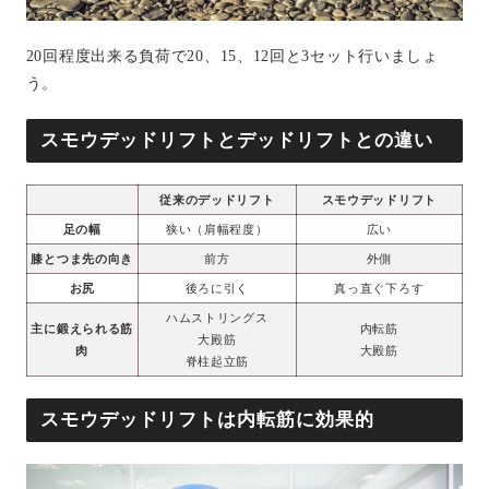
20回程度出来る負荷で20、15、12回と3セット行いましょ
う。
スモウデッドリフトとデッドリフトとの違い
従来のデッドリフト
スモウデッドリフト
足の幅
狭い（肩幅程度）
広い
膝とつま先の向き
前方
外側
お尻
後ろに引く
真っ直ぐ下ろす
ハムストリングス
主に鍛えられる筋
内転筋
大殿筋
肉
大殿筋
脊柱起立筋
スモウデッドリフトは内転筋に効果的