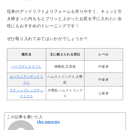
従来のデッドリフトよりフォームも作りやすく、キュッと引
き締まった内ももとプリッと上がったお尻を手に入れたい女
性にもおすすめのトレーニングです！
ぜひ取り入れてみてはいかがでしょうか？
種目名
主に鍛えられる部位
レベル
ハーフデッドリフト
僧帽筋,広背筋
中級者
ルーマニアンデッドリ
ハムストリングス,大臀
中級者
フト
筋
スティッフレッグデッ
大臀筋,ハムストリング
上級者
ドリフト
ス
この記事を書いた人
the-answers