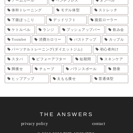
アームカール
ベンチプレス
ダンベル
体幹トレーニング
モデル体型
ストレッチ
下腹ぽっこり
デッドリフト
腹筋ローラー
ケトルベル
ランジ
プッシュアップバー
飲み会
Youtuber
消費カロリー
バストアップ
カップル
パーソナルトレーニング(ダイエットジム)
初心者向け
スタバ
ビフォーアフター
短期間
スキンケア
脚痩せ
チューブ
バランスボール
懸垂
ヒップアップ
太もも痩せ
普通体型
THE ANSWERS
privacy policy
contact