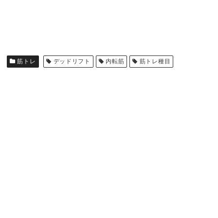
筋トレ
デッドリフト
内転筋
筋トレ種目