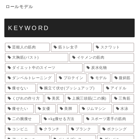
ロールモデル
KEYWORD
芸能人の筋肉
筋トレ女子
スクワット
大胸筋(バスト)
イケメンの筋肉
ダイエット中のスイーツ
炭水化物
ダンベルトレーニング
プロテイン
モデル
腹斜筋
痩せない
腕立て伏せ(プッシュアップ)
アイドル
くびれの作り方
美尻
上腕三頭筋(二の腕)
三角筋
痩せたい
女優
美脚
ジムマシン
水泳
二の腕痩せ
○kg痩せる方法
スポーツ選手の筋肉
コンビニ
クランチ
プランク
ボクシング