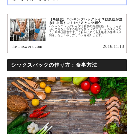
【高難度】ハンギングレッグレイズは腹筋が泣
き叫ぶ筋トレ！やり方とコツ紹介
ハンギングレッグレイズは腹筋の高難度筋トレ。ぶらさ
がって足を上下する地味な筋トレですが、もの凄くキツ
く、効果は抜群です。これが出来たら上級者の仲間入り
間違いなし！やり方とコツを紹介します。
the-answers.com
2016.11.18
シックスパックの作り方：食事方法