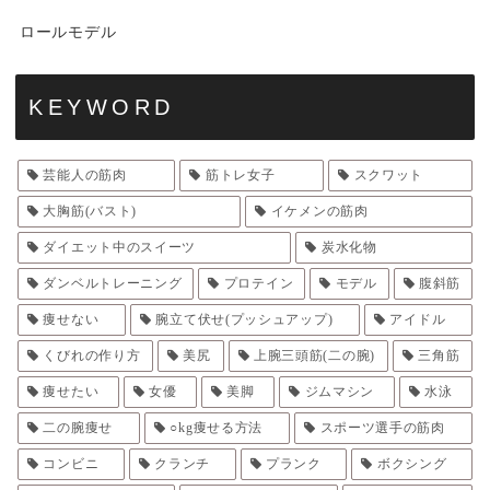
ロールモデル
KEYWORD
芸能人の筋肉
筋トレ女子
スクワット
大胸筋(バスト)
イケメンの筋肉
ダイエット中のスイーツ
炭水化物
ダンベルトレーニング
プロテイン
モデル
腹斜筋
痩せない
腕立て伏せ(プッシュアップ)
アイドル
くびれの作り方
美尻
上腕三頭筋(二の腕)
三角筋
痩せたい
女優
美脚
ジムマシン
水泳
二の腕痩せ
○kg痩せる方法
スポーツ選手の筋肉
コンビニ
クランチ
プランク
ボクシング