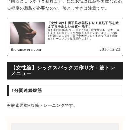
下回るとしっかりと割れます。ただ女性は妊娠や出産などあ
る程度の脂肪が必要なので、落としすぎは注意です。
【女性向け】胃下垂改善筋トレ！腹筋下部を鍛
えて胃を正しい位置へ治す！
胃下垂の原因の1つ、"筋力が弱い"は女性にありがち！胃
を支える筋肉をしっかり鍛える筋トレで、ぽっこりお腹
を解消しましょう！胃下垂改善におすすめな下腹を鍛え
るトレーニングを徹底紹介します。
the-answers.com
2016.12.23
【女性編】シックスパックの作り方：筋トレ
メニュー
1分間連続腹筋
有酸素運動+腹筋トレーニングです。