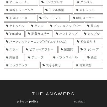
アームカール
ベンチプレス
ダンベル
体幹トレーニング
モデル体型
ストレッチ
下腹ぽっこり
デッドリフト
腹筋ローラー
ケトルベル
ランジ
プッシュアップバー
飲み会
Youtuber
消費カロリー
バストアップ
カップル
パーソナルトレーニング(ダイエットジム)
初心者向け
スタバ
ビフォーアフター
短期間
スキンケア
脚痩せ
チューブ
バランスボール
懸垂
ヒップアップ
太もも痩せ
普通体型
THE ANSWERS
privacy policy
contact