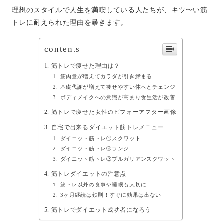
理想のスタイルで人生を満喫している人たちが、キツ〜い筋
トレに耐えられた理由を暴きます。
contents
筋トレで痩せた理由は？
筋肉量が増えてカラダが引き締まる
基礎代謝が増えて痩せやすい体へとチェンジ
ボディメイクへの意識が高まり食生活が改善
筋トレで痩せた女性のビフォーアフター画像
自宅で出来るダイエット筋トレメニュー
ダイエット筋トレ①スクワット
ダイエット筋トレ②ランジ
ダイエット筋トレ③ブルガリアンスクワット
筋トレダイエットの注意点
筋トレ以外の食事や睡眠も大切に
3ヶ月継続は鉄則！すぐに効果は出ない
筋トレでダイエット成功者になろう