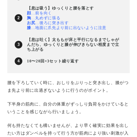
【息は吸う】ゆっくりと腰を落とす
顔
…前を向く
胸
…丸めずに張る
お尻
…後ろに突き出す
膝
…地面に爪先より前に出ないように注意
【息は吐く】太ももが床と平行になるまでしゃが
んだら、ゆっくりと膝が伸びきらない程度まで立
ち上がる
10〜20回×3セット繰り返す
腰を下ろしていく時に、おしりをぷりっと突き出し、膝がつ
ま先より前に出過ぎないように行うのがポイント。
下半身の筋肉に、自分の体重がずっしり負荷をかけていると
いうことを感じながら行いましょう。
何も持たなくても構いませんが、より早く確実に効果を出し
たい方はダンベルを持って行う方が筋肉により強い刺激が入