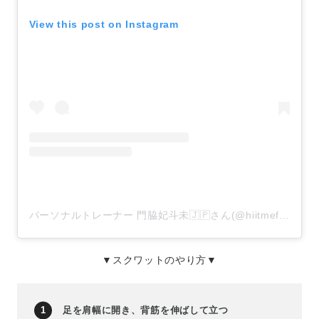
View this post on Instagram
パーソナルトレーナー 門脇妃斗未🇯🇵さん(@hiitmefit)がシェアした投稿
▼スクワットのやり方▼
足を肩幅に開き、背筋を伸ばして立つ