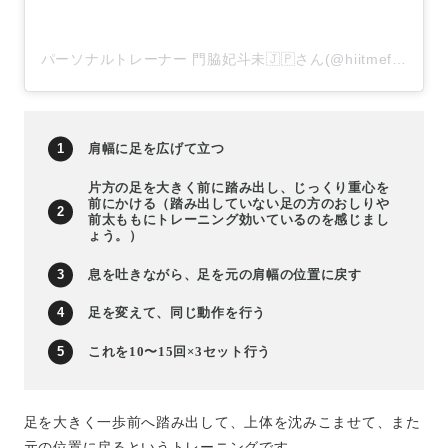
パーソナルトレーナー 門脇妃斗未🇯🇵さん(@hiitmefit)がシェアした投稿
肩幅に足を広げて立つ
片方の足を大きく前に踏み出し、じっくり重心を
前にかける（踏み出していない足の方のおしりや
前太ももにトレーニング効いているのを感じまし
ょう。）
息を吐きながら、足を元の肩幅の位置に戻す
足を変えて、同じ動作を行う
これを10〜15回×3セット行う
足を大きく一歩前へ踏み出して、上体を沈みこませて、また
元の位置に戻るというトレーニングです。