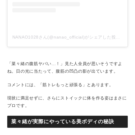
NANAO1028さん(@nanao_official)がシェアした投稿
–
20
「菜々緒の腹筋ヤバい…！」見た人全員が思いそうですよ
ね。日の光に当たって、腹筋の凹凸の影が出ています。
コメントには、「筋トレもっと頑張る」とあります。
現状に満足せずに、さらにストイックに体を作る姿はまさに
プロです。
菜々緒が実際にやっている美ボディの秘訣