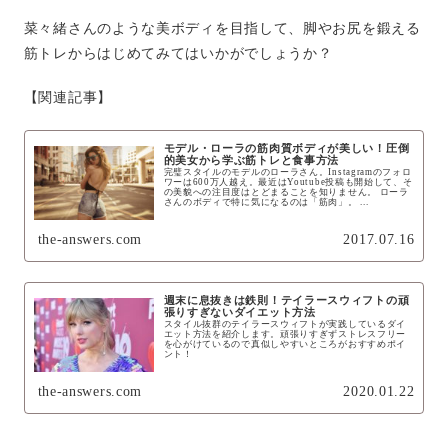
菜々緒さんのような美ボディを目指して、脚やお尻を鍛える
筋トレからはじめてみてはいかがでしょうか？
【関連記事】
モデル・ローラの筋肉質ボディが美しい！圧倒
的美女から学ぶ筋トレと食事方法
完璧スタイルのモデルのローラさん。Instagramのフォロ
ワーは600万人越え。最近はYoutube投稿も開始して、そ
の美貌への注目度はとどまることを知りません。 ローラ
さんのボディで特に気になるのは「筋肉」。 ...
the-answers.com
2017.07.16
週末に息抜きは鉄則！テイラースウィフトの頑
張りすぎないダイエット方法
スタイル抜群のテイラースウィフトが実践しているダイ
エット方法を紹介します。頑張りすぎずストレスフリー
を心がけているので真似しやすいところがおすすめポイ
ント！
the-answers.com
2020.01.22