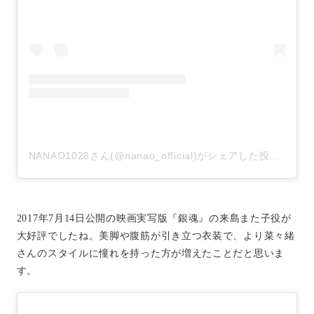
NANAO1028さん(@nanao_official)がシェアした投稿
–
20
2017年7月14日公開の映画実写版『銀魂』の来島また子役が
大好評でしたね。美脚や腹筋が引き立つ衣装で、より菜々緒
さんのスタイルに憧れを持った方が増えたことだと思いま
す。