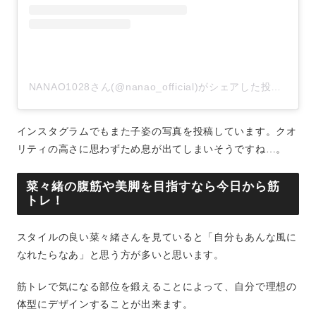
NANAO1028さん(@nanao_official)がシェアした投稿
–
20
インスタグラムでもまた子姿の写真を投稿しています。クオ
リティの高さに思わずため息が出てしまいそうですね…。
菜々緒の腹筋や美脚を目指すなら今日から筋
トレ！
スタイルの良い菜々緒さんを見ていると「自分もあんな風に
なれたらなあ」と思う方が多いと思います。
筋トレで気になる部位を鍛えることによって、自分で理想の
体型にデザインすることが出来ます。