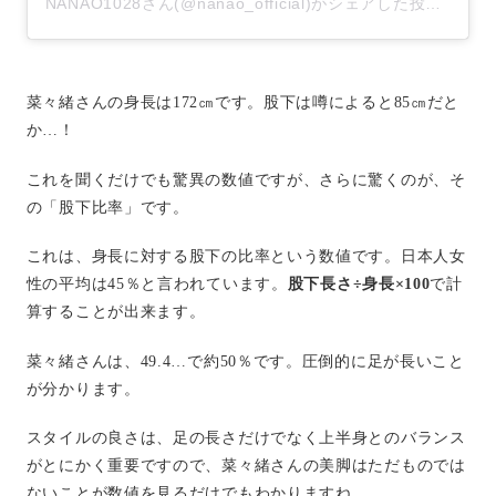
NANAO1028さん(@nanao_official)がシェアした投稿
–
20
菜々緒さんの身長は172㎝です。股下は噂によると85㎝だと
か…！
これを聞くだけでも驚異の数値ですが、さらに驚くのが、そ
の「股下比率」です。
これは、身長に対する股下の比率という数値です。日本人女
性の平均は45％と言われています。
股下長さ÷身長×100
で計
算することが出来ます。
菜々緒さんは、49.4…で約50％です。圧倒的に足が長いこと
が分かります。
スタイルの良さは、足の長さだけでなく上半身とのバランス
がとにかく重要ですので、菜々緒さんの美脚はただものでは
ないことが数値を見るだけでもわかりますね。