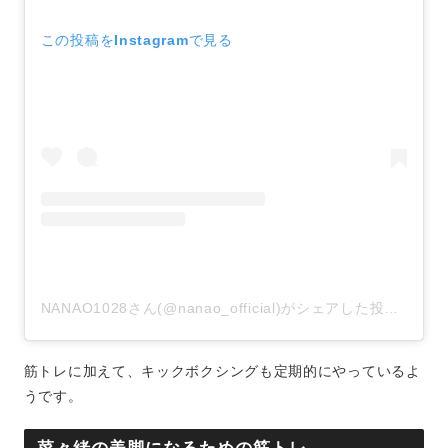
この投稿をInstagramで見る
NANAO1028さん(@nanao_official)がシェアした投稿
–
20
筋トレに加えて、キックボクシングも定期的にやっているよ
うです。