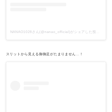
NANAO1028さん(@nanao_official)がシェアした投稿
–
20
スリットから見える御御足がたまりません…！