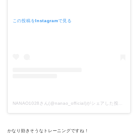
この投稿をInstagramで見る
NANAO1028さん(@nanao_official)がシェアした投稿
–
20
かなり効きそうなトレーニングですね！