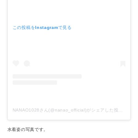
この投稿をInstagramで見る
NANAO1028さん(@nanao_official)がシェアした投稿
–
20
水着姿の写真です。