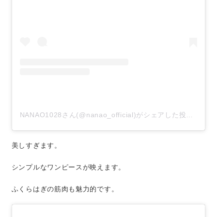
NANAO1028さん(@nanao_official)がシェアした投稿
–
20
美しすぎます。
シンプルなワンピースが映えます。
ふくらはぎの筋肉も魅力的です。