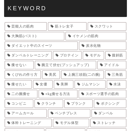
KEYWORD
芸能人の筋肉
筋トレ女子
スクワット
大胸筋(バスト)
イケメンの筋肉
ダイエット中のスイーツ
炭水化物
ダンベルトレーニング
プロテイン
モデル
腹斜筋
痩せない
腕立て伏せ(プッシュアップ)
アイドル
くびれの作り方
美尻
上腕三頭筋(二の腕)
三角筋
痩せたい
女優
美脚
ジムマシン
水泳
二の腕痩せ
○kg痩せる方法
スポーツ選手の筋肉
コンビニ
クランチ
プランク
ボクシング
アームカール
ベンチプレス
ダンベル
体幹トレーニング
モデル体型
ストレッチ