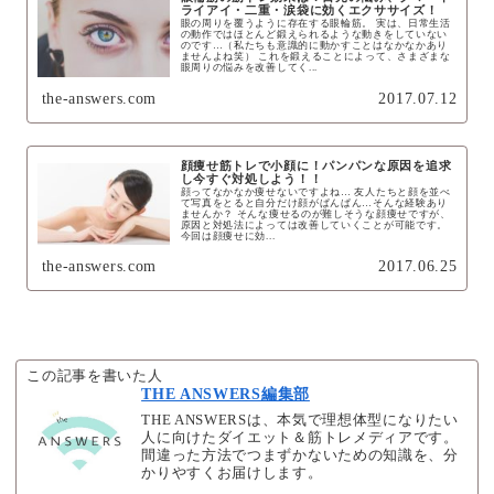
ライアイ・二重・涙袋に効くエクササイズ！
眼の周りを覆うように存在する眼輪筋。 実は、日常生活
の動作ではほとんど鍛えられるような動きをしていない
のです…（私たちも意識的に動かすことはなかなかあり
ませんよね笑） これを鍛えることによって、さまざまな
眼周りの悩みを改善してく...
the-answers.com
2017.07.12
顔痩せ筋トレで小顔に！パンパンな原因を追求
し今すぐ対処しよう！！
顔ってなかなか痩せないですよね… 友人たちと顔を並べ
て写真をとると自分だけ顔がぱんぱん…そんな経験あり
ませんか？ そんな痩せるのが難しそうな顔痩せですが、
原因と対処法によっては改善していくことが可能です。
今回は顔痩せに効...
the-answers.com
2017.06.25
この記事を書いた人
THE ANSWERS編集部
THE ANSWERSは、本気で理想体型になりたい
人に向けたダイエット＆筋トレメディアです。
間違った方法でつまずかないための知識を、分
かりやすくお届けします。