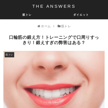
THE ANSWERS
筋トレ
ダイエット
ホーム
筋トレ
口輪筋の鍛え方！トレーニングで口周りすっ
きり！鍛えすぎの弊害はある？
筋トレ