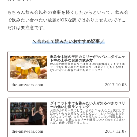
もちろん飲み会以外の食事を軽くしたからといって、飲み会
で飲みたい食べたい放題がOKな訳ではありませんのでそこ
だけは要注意です。
＼合わせて読みたいおすすめ記事／
飲み会１回の平均カロリーがヤバい…ダイエッ
ト中の上手なお酒の飲み方
飲み会の総摂取カロリーは実は1000kcal越え？！ダイエ
ット中なら飲み会の平均カロリーは必見！そもそも飲ま
ない方がいい驚きの理由も要チェック！
the-answers.com
2017.10.03
ダイエット中でも呑みたい人が知るべきカロリ
ーの低いお酒ランキング
お酒のカロリー気にしていますか？ そんなこと気にして
ばかりいたらお酒なんて楽しめない！というのはもちろ
んのことですが、カロリーを控えめにしたい時期もあり
ますよね… お酒のカロリーや糖質について知ってさえい
れば、自分で調節すること...
the-answers.com
2017.12.07