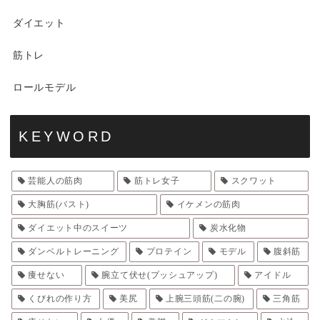
ダイエット
筋トレ
ロールモデル
KEYWORD
芸能人の筋肉
筋トレ女子
スクワット
大胸筋(バスト)
イケメンの筋肉
ダイエット中のスイーツ
炭水化物
ダンベルトレーニング
プロテイン
モデル
腹斜筋
痩せない
腕立て伏せ(プッシュアップ)
アイドル
くびれの作り方
美尻
上腕三頭筋(二の腕)
三角筋