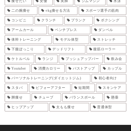
痩せたい
女優
美脚
ジムマシン
水泳
二の腕痩せ
○kg痩せる方法
スポーツ選手の筋肉
コンビニ
クランチ
プランク
ボクシング
アームカール
ベンチプレス
ダンベル
体幹トレーニング
モデル体型
ストレッチ
下腹ぽっこり
デッドリフト
腹筋ローラー
ケトルベル
ランジ
プッシュアップバー
飲み会
Youtuber
消費カロリー
バストアップ
カップル
パーソナルトレーニング(ダイエットジム)
初心者向け
スタバ
ビフォーアフター
短期間
スキンケア
脚痩せ
チューブ
バランスボール
懸垂
ヒップアップ
太もも痩せ
普通体型