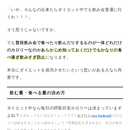
「いや、そんなの出来たらダイエット中でも飲み会普通に行
くわ！！！」
そう思うじゃないですか。
でも
普段飲み会で食べたり飲んだりするものが一体どれだけ
のカロリーなのか
あらかじめ知っておくだけでもかなりの食
べ過ぎ飲みすぎ防止
になります。
本当にダイエットを成功させたいという思いがある人なら尚
更です。
飲む量・食べる量の決め方
ダイエット中なら毎日の摂取目安カロリーは決まっています
よね？
※決まってない方はダイエットアプリ
あすけん(
ios
/
Android
)
でカロ
リー記録をすることから始めましょう！初期設定を済ませると、自分が毎日