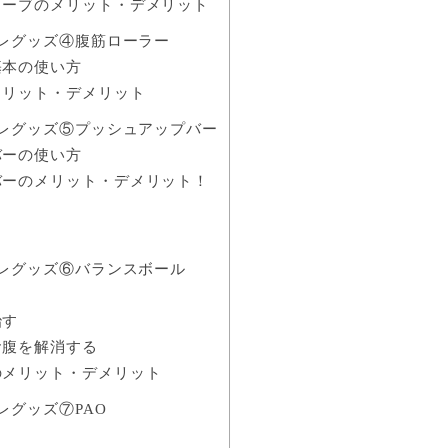
ューブのメリット・デメリット
レグッズ④腹筋ローラー
基本の使い方
メリット・デメリット
レグッズ⑤プッシュアップバー
バーの使い方
バーのメリット・デメリット！
レグッズ⑥バランスボール
治す
お腹を解消する
のメリット・デメリット
レグッズ⑦PAO