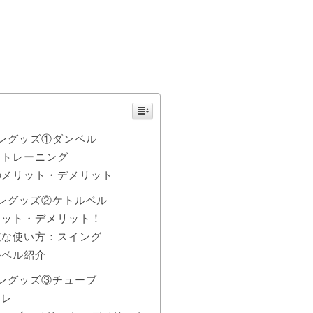
レグッズ①ダンベル
るトレーニング
のメリット・デメリット
レグッズ②ケトルベル
リット・デメリット！
道な使い方：スイング
ルベル紹介
レグッズ③チューブ
トレ