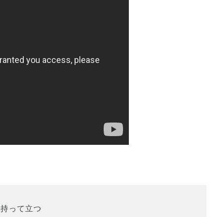
を持って立つ