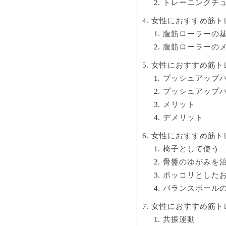
トレーニングチ
女性におすすめ筋ト
腹筋ローラーの
腹筋ローラーの
女性におすすめ筋ト
プッシュアップ
プッシュアップ
メリット
デメリット
女性におすすめ筋ト
椅子として使う
骨盤のゆがみを
ポッコリとした
バランスボール
女性におすすめ筋ト
共振運動