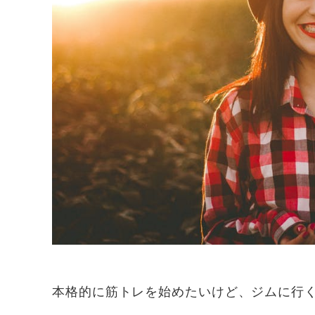
本格的に筋トレを始めたいけど、ジムに行