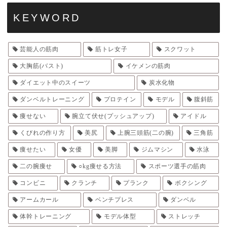
KEYWORD
芸能人の筋肉
筋トレ女子
スクワット
大胸筋(バスト)
イケメンの筋肉
ダイエット中のスイーツ
炭水化物
ダンベルトレーニング
プロテイン
モデル
腹斜筋
痩せない
腕立て伏せ(プッシュアップ)
アイドル
くびれの作り方
美尻
上腕三頭筋(二の腕)
三角筋
痩せたい
女優
美脚
ジムマシン
水泳
二の腕痩せ
○kg痩せる方法
スポーツ選手の筋肉
コンビニ
クランチ
プランク
ボクシング
アームカール
ベンチプレス
ダンベル
体幹トレーニング
モデル体型
ストレッチ