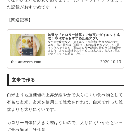
た記録がおすすめです！）
【関連記事】
地道な「カロリー計算」で確実にダイエット成
功！やり方＆おすすめ記録アプリ
なかなか痩せない。ダイエット初心者の切実な悩みです
よね。 私も最初は「頑張ってるのに痩せないな」って思
ってたんですけど、実はカロリー記録を始めたら5kg痩せ
ました。さらに記録をおすすめした友人は、なんと10kg
のダイエットに成功。カロ...
the-answers.com
2020.10.13
玄米で作る
白米よりも血糖値の上昇が緩やかで太りにくい食べ物として
有名な玄米。玄米を使用して雑炊を作れば、白米で作った雑
炊よりも太りにくいです。
カロリー自体に大きく差はないので、太りにくいからといっ
て食べ過ぎには注意。