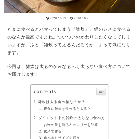
2020.10.29
2020.10.28
たまに食べるとハマってしまう『雑炊』。鍋のシメに食べる
のなんか最高ですよね。ついついおかわりしたくなってしま
いますが、ふと「雑炊って太るんだろうか…」って気になり
ます。
今回は、雑炊は太るのか＆なるべく太らない食べ方について
お届けします！
contents
雑炊は太る食べ物なのか？
夜食に雑炊を食べると太る？
ダイエット中の雑炊の太らない食べ方
お米の量を測る＆カロリーを計算
玄米で作る
食べきりサイズを買う