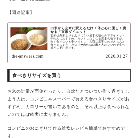
【関連記事】
白米から玄米に変えるだけ！体と心に優しく痩
せる「玄米ダイエット」
玄米は白米よりも太りにくい炭水化物なのでダイエット
中の人におすすめ。カットしたくなる炭水化物ですが、
全く食べないと辛いですし、大切な栄養なのできちんと
食べましょう。カロリー自体は白米と大差ないので食べ
過ぎに要注意です。
the-answers.com
2020.01.27
食べきりサイズを買う
お米の計量が面倒だったり、自炊だとついつい作り過ぎてし
まう人は、コンビニやスーパーで買える食べきりサイズがお
すすめ。カロリーが書いてあるのと、それ以上は食べられな
いのでほぼ確実に太りません。
コンビニのおにぎりで作る雑炊レシピも簡単でおすすめで
す。