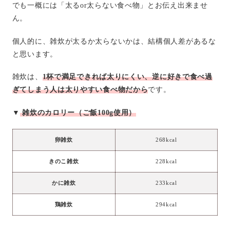
でも一概には「太るor太らない食べ物」とお伝え出来ませ
ん。
個人的に、雑炊が太るか太らないかは、結構個人差があるな
と思います。
雑炊は、
1杯で満足できれば太りにくい、逆に好きで食べ過
ぎてしまう人は太りやすい食べ物だから
です。
▼
雑炊のカロリー（ご飯100g使用）
卵雑炊
268kcal
きのこ雑炊
228kcal
かに雑炊
233kcal
鶏雑炊
294kcal