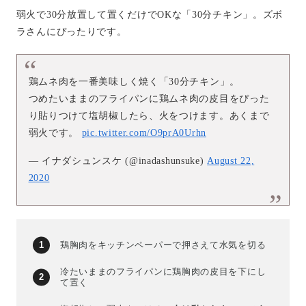
弱火で30分放置して置くだけでOKな「30分チキン」。ズボ
ラさんにぴったりです。
鶏ムネ肉を一番美味しく焼く「30分チキン」。
つめたいままのフライパンに鶏ムネ肉の皮目をぴった
り貼りつけて塩胡椒したら、火をつけます。あくまで
弱火です。
pic.twitter.com/O9prA0Urhn
— イナダシュンスケ (@inadashunsuke)
August 22,
2020
鶏胸肉をキッチンペーパーで押さえて水気を切る
冷たいままのフライパンに鶏胸肉の皮目を下にし
て置く