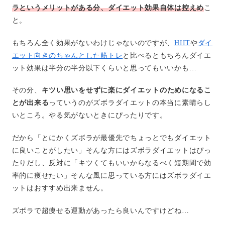
ラというメリットがある分、ダイエット効果自体は控えめ
こ
と。
もちろん全く効果がないわけじゃないのですが、
HIIT
や
ダイ
エット向きのちゃんとした筋トレ
と比べるともちろんダイエ
ット効果は半分の半分以下くらいと思ってもいいかも…
その分、
キツい思いをせずに楽にダイエットのためになるこ
とが出来る
っていうのがズボラダイエットの本当に素晴らし
いところ。やる気がないときにぴったりです。
だから「とにかくズボラが最優先でちょっとでもダイエット
に良いことがしたい」そんな方にはズボラダイエットはぴっ
たりだし、反対に「キツくてもいいからなるべく短期間で効
率的に痩せたい」そんな風に思っている方にはズボラダイエ
ットはおすすめ出来ません。
ズボラで超痩せる運動があったら良いんですけどね…