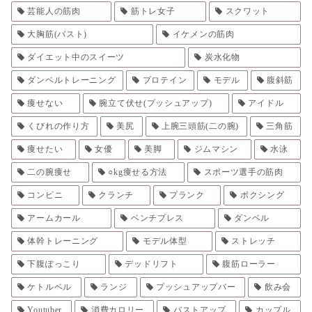
芸能人の筋肉
筋トレ女子
スクワット
大胸筋(バスト)
イケメンの筋肉
ダイエット中のスイーツ
炭水化物
ダンベルトレーニング
プロテイン
モデル
腹斜筋
痩せない
腕立て伏せ(プッシュアップ)
アイドル
くびれの作り方
美尻
上腕三頭筋(二の腕)
三角筋
痩せたい
女優
美脚
ジムマシン
水泳
二の腕痩せ
○kg痩せる方法
スポーツ選手の筋肉
コンビニ
クランチ
プランク
ボクシング
アームカール
ベンチプレス
ダンベル
体幹トレーニング
モデル体型
ストレッチ
下腹ぽっこり
デッドリフト
腹筋ローラー
ケトルベル
ランジ
プッシュアップバー
飲み会
Youtuber
消費カロリー
バストアップ
カップル