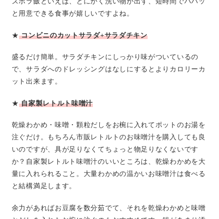
ズボラ飯といえば、とにかく洗い物が出ず、短時間でパパッ
と用意できる食事が嬉しいですよね。
★
コンビニのカットサラダ+サラダチキン
盛るだけ簡単。サラダチキンにしっかり味がついているの
で、サラダへのドレッシングはなしにするとよりカロリーカ
ット出来ます。
★
自家製レトルト味噌汁
乾燥わかめ・味噌・顆粒だしをお椀に入れてポットのお湯を
注ぐだけ。もちろん市販レトルトのお味噌汁を購入しても良
いのですが、具が足りなくてちょっと物足りなくないです
か？自家製レトルト味噌汁のいいところは、乾燥わかめを大
量に入れられること。大量わかめの温かいお味噌汁は食べる
と結構満足します。
余力があればお豆腐を数分茹でて、それを乾燥わかめと味噌