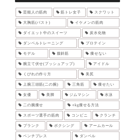
芸能人の筋肉
筋トレ女子
スクワット
大胸筋(バスト)
イケメンの筋肉
ダイエット中のスイーツ
炭水化物
ダンベルトレーニング
プロテイン
モデル
腹斜筋
痩せない
腕立て伏せ(プッシュアップ)
アイドル
くびれの作り方
美尻
上腕三頭筋(二の腕)
三角筋
痩せたい
女優
美脚
ジムマシン
水泳
二の腕痩せ
○kg痩せる方法
スポーツ選手の筋肉
コンビニ
クランチ
プランク
ボクシング
アームカール
ベンチプレス
ダンベル