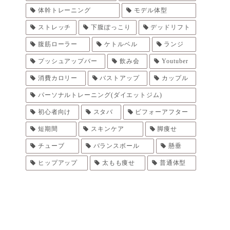
体幹トレーニング
モデル体型
ストレッチ
下腹ぽっこり
デッドリフト
腹筋ローラー
ケトルベル
ランジ
プッシュアップバー
飲み会
Youtuber
消費カロリー
バストアップ
カップル
パーソナルトレーニング(ダイエットジム)
初心者向け
スタバ
ビフォーアフター
短期間
スキンケア
脚痩せ
チューブ
バランスボール
懸垂
ヒップアップ
太もも痩せ
普通体型