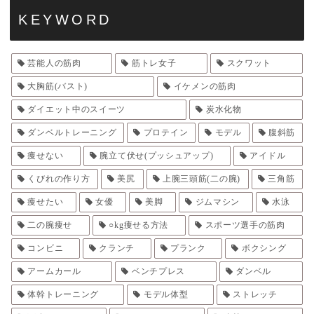
KEYWORD
芸能人の筋肉
筋トレ女子
スクワット
大胸筋(バスト)
イケメンの筋肉
ダイエット中のスイーツ
炭水化物
ダンベルトレーニング
プロテイン
モデル
腹斜筋
痩せない
腕立て伏せ(プッシュアップ)
アイドル
くびれの作り方
美尻
上腕三頭筋(二の腕)
三角筋
痩せたい
女優
美脚
ジムマシン
水泳
二の腕痩せ
○kg痩せる方法
スポーツ選手の筋肉
コンビニ
クランチ
プランク
ボクシング
アームカール
ベンチプレス
ダンベル
体幹トレーニング
モデル体型
ストレッチ