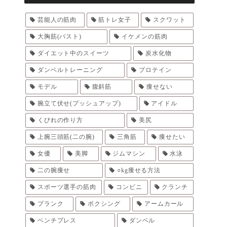
芸能人の筋肉
筋トレ女子
スクワット
大胸筋(バスト)
イケメンの筋肉
ダイエット中のスイーツ
炭水化物
ダンベルトレーニング
プロテイン
モデル
腹斜筋
痩せない
腕立て伏せ(プッシュアップ)
アイドル
くびれの作り方
美尻
上腕三頭筋(二の腕)
三角筋
痩せたい
女優
美脚
ジムマシン
水泳
二の腕痩せ
○kg痩せる方法
スポーツ選手の筋肉
コンビニ
クランチ
プランク
ボクシング
アームカール
ベンチプレス
ダンベル