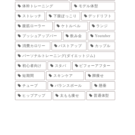
体幹トレーニング
モデル体型
ストレッチ
下腹ぽっこり
デッドリフト
腹筋ローラー
ケトルベル
ランジ
プッシュアップバー
飲み会
Youtuber
消費カロリー
バストアップ
カップル
パーソナルトレーニング(ダイエットジム)
初心者向け
スタバ
ビフォーアフター
短期間
スキンケア
脚痩せ
チューブ
バランスボール
懸垂
ヒップアップ
太もも痩せ
普通体型