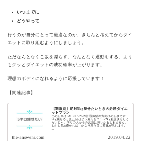
いつまでに
どうやって
行うのが自分にとって最適なのか、きちんと考えてからダイ
エットに取り組むようにしましょう。
ただなんとなくご飯を減らす、なんとなく運動をする、より
もグッとダイエットの成功確率が上がります。
理想のボディになれるように応援しています！
【関連記事】
【期限別】絶対5kg痩せたいときの必勝ダイエ
ットプラン
この記事はBMI20〜25の普通体型の方向けの記事です！
5kg痩せると見た目はどう変わる？ 1〜2kg程度痩せたく
らいじゃ、周りの人からの反応は薄いかもしれません。
しかし5kg痩せれば、かなり見た目に変化が現れます。
...
the-answers.com
2019.04.22