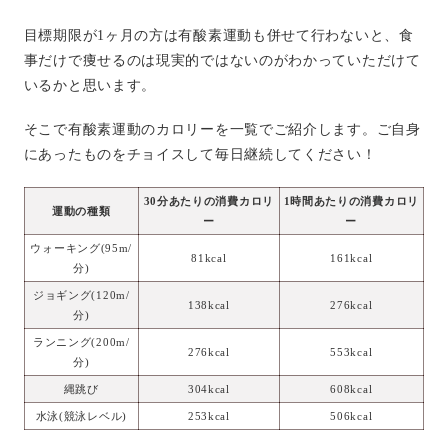
目標期限が1ヶ月の方は有酸素運動も併せて行わないと、食
事だけで痩せるのは現実的ではないのがわかっていただけて
いるかと思います。
そこで有酸素運動のカロリーを一覧でご紹介します。ご自身
にあったものをチョイスして毎日継続してください！
30分あたりの消費カロリ
1時間あたりの消費カロリ
運動の種類
ー
ー
ウォーキング(95m/
81kcal
161kcal
分)
ジョギング(120m/
138kcal
276kcal
分)
ランニング(200m/
276kcal
553kcal
分)
縄跳び
304kcal
608kcal
水泳(競泳レベル)
253kcal
506kcal