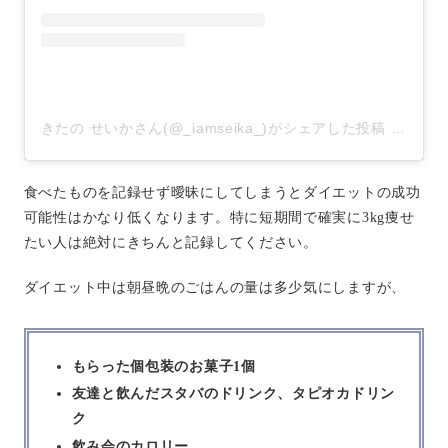
きたの せいかさん(@_iamseika_)がシェアした投稿
–
2019
食べたものを記録せず曖昧にしてしまうとダイエットの成功
可能性はかなり低くなります。特に短期間で確実に3kg痩せ
たい人は絶対にきちんと記録してください。
ダイエット中は朝昼晩のごはんの量は多少気にしますが、
もらった個包装のお菓子1個
友達と飲んだスタバのドリンク、タピオカドリン
ク
飲み会のカロリー