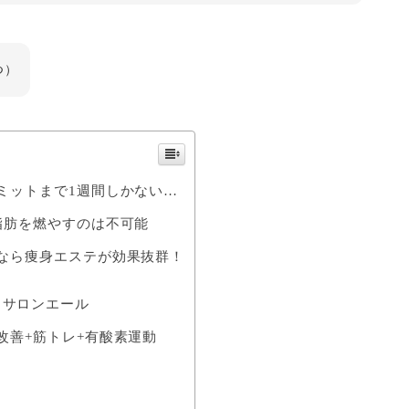
つ）
ミットまで1週間しかない…
脂肪を燃やすのは不可能
なら痩身エステが効果抜群！
a
クサロンエール
改善+筋トレ+有酸素運動