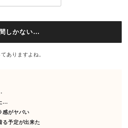
間しかない…
ってありますよね。
…
た…
ラ感がヤバい
着る予定が出来た