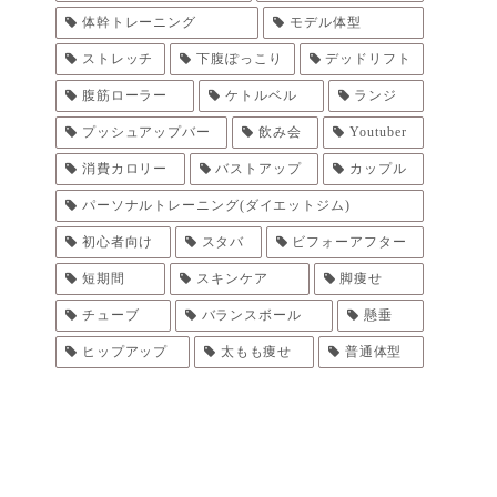
体幹トレーニング
モデル体型
ストレッチ
下腹ぽっこり
デッドリフト
腹筋ローラー
ケトルベル
ランジ
プッシュアップバー
飲み会
Youtuber
消費カロリー
バストアップ
カップル
パーソナルトレーニング(ダイエットジム)
初心者向け
スタバ
ビフォーアフター
短期間
スキンケア
脚痩せ
チューブ
バランスボール
懸垂
ヒップアップ
太もも痩せ
普通体型