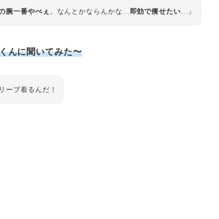
の腕一番やべぇ
。なんとかならんかな…
即効で痩せたい
…』
くんに聞いてみた〜
リーブ着るんだ！