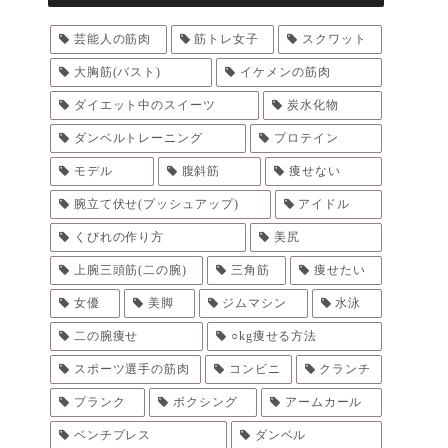
芸能人の筋肉
筋トレ女子
スクワット
大胸筋(バスト)
イケメンの筋肉
ダイエット中のスイーツ
炭水化物
ダンベルトレーニング
プロテイン
モデル
腹斜筋
痩せない
腕立て伏せ(プッシュアップ)
アイドル
くびれの作り方
美尻
上腕三頭筋(二の腕)
三角筋
痩せたい
女優
美脚
ジムマシン
水泳
二の腕痩せ
○kg痩せる方法
スポーツ選手の筋肉
コンビニ
クランチ
プランク
ボクシング
アームカール
ベンチプレス
ダンベル